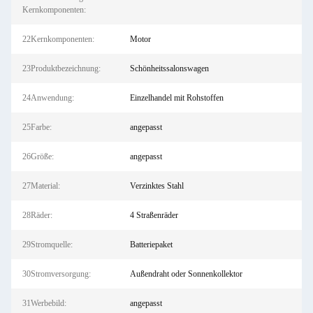
Kernkomponenten:
22Kernkomponenten:
Motor
23Produktbezeichnung:
Schönheitssalonswagen
24Anwendung:
Einzelhandel mit Rohstoffen
25Farbe:
angepasst
26Größe:
angepasst
27Material:
Verzinktes Stahl
28Räder:
4 Straßenräder
29Stromquelle:
Batteriepaket
30Stromversorgung:
Außendraht oder Sonnenkollektor
31Werbebild:
angepasst