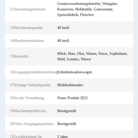
Gemüseverarbeitungsbetriebe, Weingüter,
12Anwendungsbereiche:
Konserven, Mehlmühle, Gastronomie,
Speiseölfabrik, Fleischve
13Maschinenkapazität:
40 km/h
14Maschineriefunktion:
40 km/h
Milch, Mais, Obst, Weizen, Nüsse, Sojabohnen,
15Rohstoffe:
Mehl, Gemüse, Wasser
16Ausgangsproduktbezeichnung:
Schönheitssalonswagen
17Wichtige Verkaufspunkte:
Multifunktionales
18Art der Vermarktung:
Neues Produkt 2023
19Maschinenprüfbericht:
Bereitgestellt
20Video-Ausgangsinspektion:
Bereitgestellt
21Gewährleistung für
2 Jahre