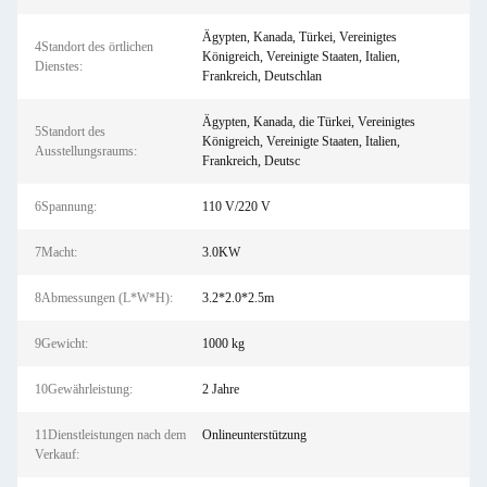
Ägypten, Kanada, Türkei, Vereinigtes
4Standort des örtlichen
Königreich, Vereinigte Staaten, Italien,
Dienstes:
Frankreich, Deutschlan
Ägypten, Kanada, die Türkei, Vereinigtes
5Standort des
Königreich, Vereinigte Staaten, Italien,
Ausstellungsraums:
Frankreich, Deutsc
6Spannung:
110 V/220 V
7Macht:
3.0KW
8Abmessungen (L*W*H):
3.2*2.0*2.5m
9Gewicht:
1000 kg
10Gewährleistung:
2 Jahre
11Dienstleistungen nach dem
Onlineunterstützung
Verkauf: