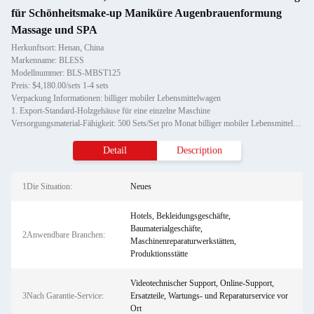
für Schönheitsmake-up Maniküre Augenbrauenformung
Massage und SPA
Herkunftsort: Henan, China
Markenname: BLESS
Modellnummer: BLS-MBST125
Preis: $4,180.00/sets 1-4 sets
Verpackung Informationen: billiger mobiler Lebensmittelwagen
1. Export-Standard-Holzgehäuse für eine einzelne Maschine
Versorgungsmaterial-Fähigkeit: 500 Sets/Set pro Monat billiger mobiler Lebensmittelwagen
Detail
Description
1Die Situation:
Neues
Hotels, Bekleidungsgeschäfte,
Baumaterialgeschäfte,
2Anwendbare Branchen:
Maschinenreparaturwerkstätten,
Produktionsstätte
Videotechnischer Support, Online-Support,
3Nach Garantie-Service:
Ersatzteile, Wartungs- und Reparaturservice vor
Ort