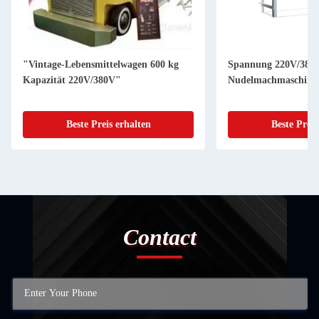
"Vintage-Lebensmittelwagen 600 kg
Spannung 220V/380
Kapazität 220V/380V"
Nudelmachmaschine 
Beste Preis erhalten
Beste Preis
Contact