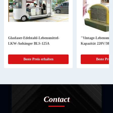
Glasfaser-Edelstahl-Lebensmittel-
"Vintage-Lebensmitt
LKW-Anhänger BLS-125A
Kapazität 220V/380
Beste Preis erhalten
Beste Preis
Contact