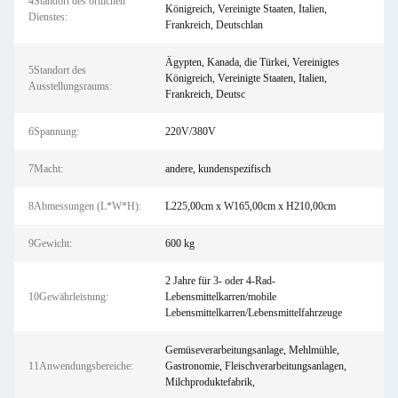
4Standort des örtlichen
Königreich, Vereinigte Staaten, Italien,
Dienstes:
Frankreich, Deutschlan
Ägypten, Kanada, die Türkei, Vereinigtes
5Standort des
Königreich, Vereinigte Staaten, Italien,
Ausstellungsraums:
Frankreich, Deutsc
6Spannung:
220V/380V
7Macht:
andere, kundenspezifisch
8Abmessungen (L*W*H):
L225,00cm x W165,00cm x H210,00cm
9Gewicht:
600 kg
2 Jahre für 3- oder 4-Rad-
10Gewährleistung:
Lebensmittelkarren/mobile
Lebensmittelkarren/Lebensmittelfahrzeuge
Gemüseverarbeitungsanlage, Mehlmühle,
11Anwendungsbereiche:
Gastronomie, Fleischverarbeitungsanlagen,
Milchproduktefabrik,