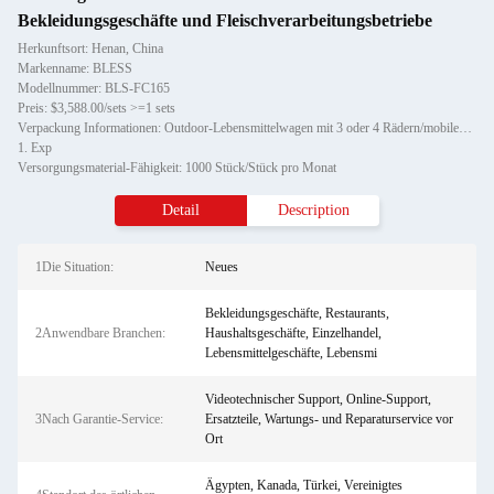
Bekleidungsgeschäfte und Fleischverarbeitungsbetriebe
Herkunftsort: Henan, China
Markenname: BLESS
Modellnummer: BLS-FC165
Preis: $3,588.00/sets >=1 sets
Verpackung Informationen: Outdoor-Lebensmittelwagen mit 3 oder 4 Rädern/mobiles Lebensmittelwagen/Lebensmittelwagen
1. Exp
Versorgungsmaterial-Fähigkeit: 1000 Stück/Stück pro Monat
Detail
Description
1Die Situation:
Neues
Bekleidungsgeschäfte, Restaurants,
2Anwendbare Branchen:
Haushaltsgeschäfte, Einzelhandel,
Lebensmittelgeschäfte, Lebensmi
Videotechnischer Support, Online-Support,
3Nach Garantie-Service:
Ersatzteile, Wartungs- und Reparaturservice vor
Ort
Ägypten, Kanada, Türkei, Vereinigtes