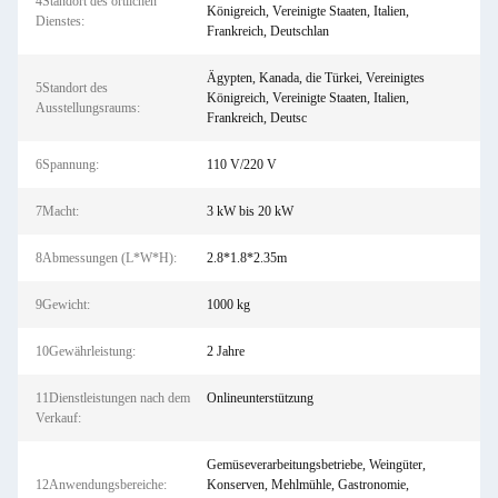
4Standort des örtlichen
Königreich, Vereinigte Staaten, Italien,
Dienstes:
Frankreich, Deutschlan
Ägypten, Kanada, die Türkei, Vereinigtes
5Standort des
Königreich, Vereinigte Staaten, Italien,
Ausstellungsraums:
Frankreich, Deutsc
6Spannung:
110 V/220 V
7Macht:
3 kW bis 20 kW
8Abmessungen (L*W*H):
2.8*1.8*2.35m
9Gewicht:
1000 kg
10Gewährleistung:
2 Jahre
11Dienstleistungen nach dem
Onlineunterstützung
Verkauf:
Gemüseverarbeitungsbetriebe, Weingüter,
12Anwendungsbereiche:
Konserven, Mehlmühle, Gastronomie,