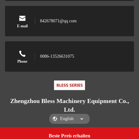
842678071@qq.com
E-mail
0086-13526631075
Phone
Zhengzhou Bless Machinery Equipment Co.,
Ltd.
Beste Preis erhalten
Get a Quote
Zhengzhou Bless Machinery Equipment Co., Ltd.