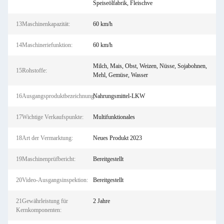
Speiseölfabrik, Fleischve
13Maschinenkapazität:
60 km/h
14Maschineriefunktion:
60 km/h
Milch, Mais, Obst, Weizen, Nüsse, Sojabohnen,
15Rohstoffe:
Mehl, Gemüse, Wasser
16Ausgangsproduktbezeichnung:
Nahrungsmittel-LKW
17Wichtige Verkaufspunkte:
Multifunktionales
18Art der Vermarktung:
Neues Produkt 2023
19Maschinenprüfbericht:
Bereitgestellt
20Video-Ausgangsinspektion:
Bereitgestellt
21Gewährleistung für
2 Jahre
Kernkomponenten: