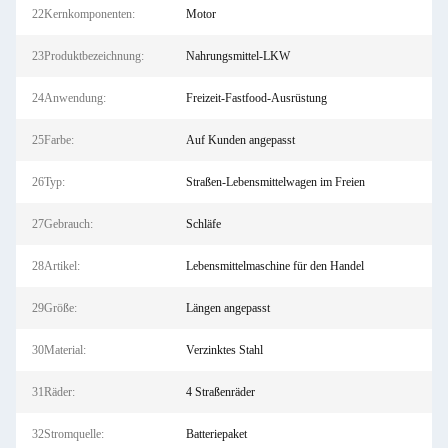
22Kernkomponenten:
Motor
23Produktbezeichnung:
Nahrungsmittel-LKW
24Anwendung:
Freizeit-Fastfood-Ausrüstung
25Farbe:
Auf Kunden angepasst
26Typ:
Straßen-Lebensmittelwagen im Freien
27Gebrauch:
Schläfe
28Artikel:
Lebensmittelmaschine für den Handel
29Größe:
Längen angepasst
30Material:
Verzinktes Stahl
31Räder:
4 Straßenräder
32Stromquelle:
Batteriepaket