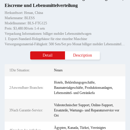
Eiscreme und Lebensmittelverteilung
Herkunftsort: Henan, China
Markenname: BLESS
Modellnummer: BLS-FTG125
Preis: $3,480.00/sets 1-4 sets
Verpackung Informationen: billiger mobiler Lebensmittelwagen
1. Export-Standard-Holzgehäuse für eine einzelne Maschine
Versorgungsmaterial-Fähigkeit: 500 Sets/Set pro Monat billiger mobiler Lebensmittelwagen
Detail
Description
1Die Situation:
Neues
Hotels, Bekleidungsgeschäfte,
2Anwendbare Branchen:
Baumaterialgeschäfte, Produktionsanlagen,
Lebensmittel- und Getränkefa
Videotechnischer Support, Online-Support,
3Nach Garantie-Service:
Ersatzteile, Wartungs- und Reparaturservice vor
Ort
Ägypten, Kanada, Türkei, Vereinigtes