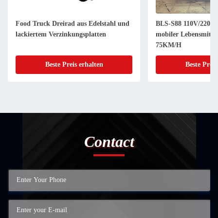
Food Truck Dreirad aus Edelstahl und
BLS-S88 110V/220V E
lackiertem Verzinkungsplatten
mobiler Lebensmitt
75KM/H
Beste Preis erhalten
Beste Preis
Contact