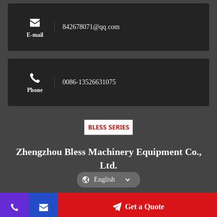
842678071@qq.com
E-mail
0086-13526631075
Phone
Zhengzhou Bless Machinery Equipment Co.,
Ltd.
Get a Quote
Zhengzhou Bless Machinery Equipment Co., Ltd.