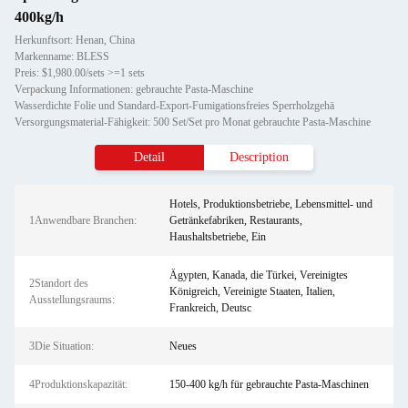
400kg/h
Herkunftsort: Henan, China
Markenname: BLESS
Preis: $1,980.00/sets >=1 sets
Verpackung Informationen: gebrauchte Pasta-Maschine
Wasserdichte Folie und Standard-Export-Fumigationsfreies Sperrholzgehä
Versorgungsmaterial-Fähigkeit: 500 Set/Set pro Monat gebrauchte Pasta-Maschine
Detail
Description
Hotels, Produktionsbetriebe, Lebensmittel- und
1Anwendbare Branchen:
Getränkefabriken, Restaurants,
Haushaltsbetriebe, Ein
Ägypten, Kanada, die Türkei, Vereinigtes
2Standort des
Königreich, Vereinigte Staaten, Italien,
Ausstellungsraums:
Frankreich, Deutsc
3Die Situation:
Neues
4Produktionskapazität:
150-400 kg/h für gebrauchte Pasta-Maschinen