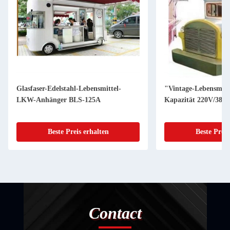
Glasfaser-Edelstahl-Lebensmittel-
"Vintage-Lebensmitt
LKW-Anhänger BLS-125A
Kapazität 220V/380
Beste Preis erhalten
Beste Preis
Contact