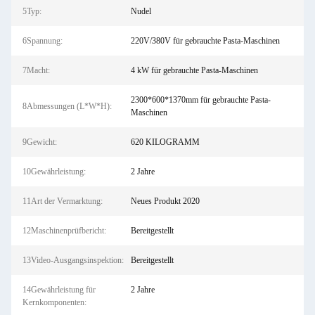
5Typ:
Nudel
6Spannung:
220V/380V für gebrauchte Pasta-Maschinen
7Macht:
4 kW für gebrauchte Pasta-Maschinen
2300*600*1370mm für gebrauchte Pasta-
8Abmessungen (L*W*H):
Maschinen
9Gewicht:
620 KILOGRAMM
10Gewährleistung:
2 Jahre
11Art der Vermarktung:
Neues Produkt 2020
12Maschinenprüfbericht:
Bereitgestellt
13Video-Ausgangsinspektion:
Bereitgestellt
14Gewährleistung für
2 Jahre
Kernkomponenten: