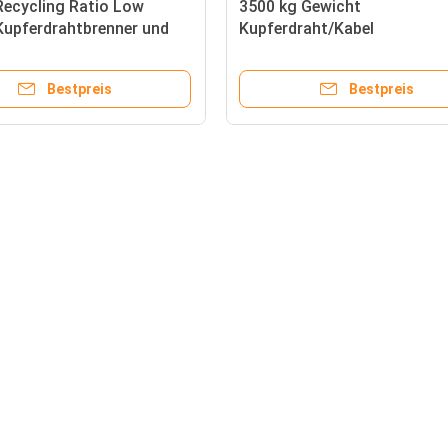
Recycling Ratio Low
3500 kg Gewicht
Kupferdrahtbrenner und
Kupferdraht/Kabel
schine mit lebenslangem
Granulationsmaschine 99,9
hen Service
Recycling-Verhältnis garanti
Bestpreis
Bestpreis