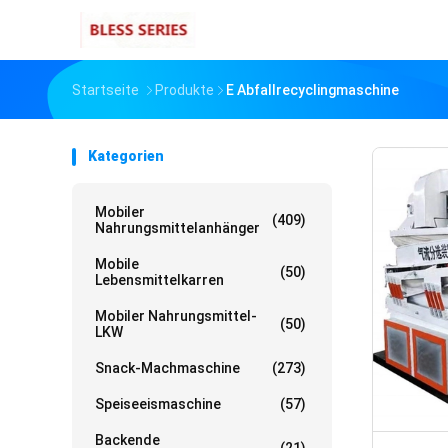
Startseite
Produkte
E Abfallrecyclingmaschine
Kategorien
Mobiler
(409)
Nahrungsmittelanhänger
Mobile
(50)
Lebensmittelkarren
Mobiler Nahrungsmittel-
(50)
LKW
Snack-Machmaschine
(273)
Speiseeismaschine
(57)
Backende