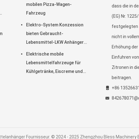
mobilen Pizza-Wagen-
dass die in d
Fahrzeug
(EG) Nr. 1225
ebe
Elektro-System Konzession
festgelegte
um
bieten Gebraucht-
nicht in voll
Lebensmittel-LKW Anhänger
Erhöhung der 
Lebensmittel-Auto
Elektrische mobile
Einfuhren von
Lebensmittelfahrzeuge für
Zitronen in di
Kühlgetränke, Eiscreme und
beitragen.
Lebensmittelverteilung
+86 1352663
842678071@
telanhänger Fournisseur. © 2024 - 2025 Zhengzhou Bless Machinery Eq