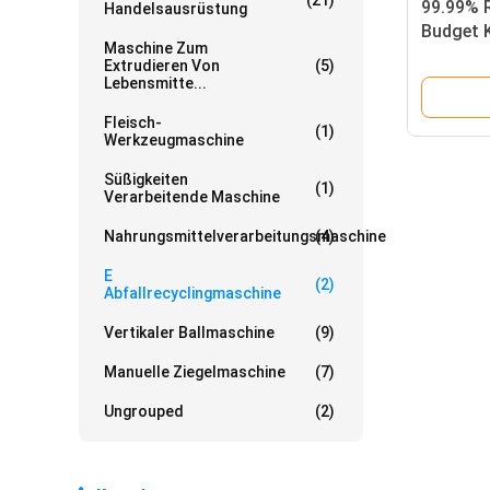
(21)
99.99% 
Handelsausrüstung
Budget 
Maschine Zum
Trennma
Extrudieren Von
(5)
technisc
Lebensmitte...
Fleisch-
(1)
Werkzeugmaschine
Süßigkeiten
(1)
Verarbeitende Maschine
Nahrungsmittelverarbeitungsmaschine
(4)
E
(2)
Abfallrecyclingmaschine
Vertikaler Ballmaschine
(9)
Manuelle Ziegelmaschine
(7)
Ungrouped
(2)