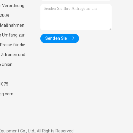
er Verordnung
/2009
n Maßnahmen
em Umfang zur
Senden Sie
Preise für die
 Zitronen und
e Union
1075
qq.com
uipment Co., Ltd.. All Rights Reserved.