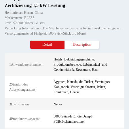
Zertifizierung 1,5 kW Leistung
Herkunftsort: Henan, China
Markenname: BLESS
Preis: $2,800.00/sets 1-1 sets
Verpackung Informationen: Die Maschinen werden zunächst in Plastiktüten eingepackt; anschließend werden die Maschinen in ein s
Versorgungsmaterial-Fähigkeit: 500 Stück/Stück pro Monat
Detail
Description
Hotels, Bekleidungsgeschäfte,
1Anwendbare Branchen:
Produktionsbetriebe, Lebensmittel- und
Getränkefabrik, Restaurant, Hau
Ägypten, Kanada, die Türkei, Vereinigtes
2Standort des
Königreich, Vereinigte Staaten, Italien,
Ausstellungsraums:
Frankreich, Deutsc
3Die Situation:
Neues
3000 Stück/h für die Dampf-
4Produktionskapazität:
Füllbrötchenmaschine