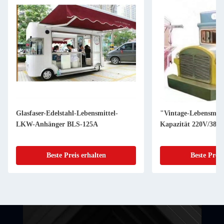
Glasfaser-Edelstahl-Lebensmittel-
"Vintage-Lebensmitt
LKW-Anhänger BLS-125A
Kapazität 220V/380
Beste Preis erhalten
Beste Preis