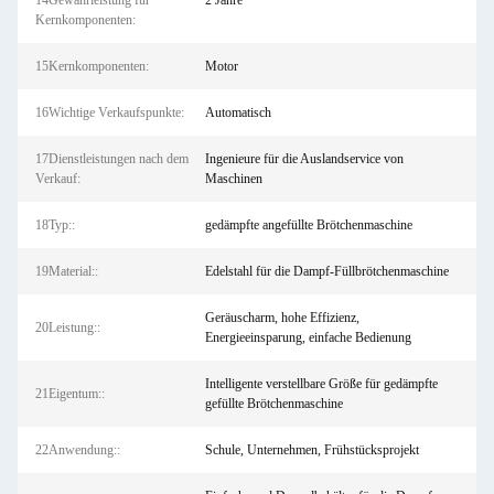
14Gewährleistung für
2 Jahre
Kernkomponenten:
15Kernkomponenten:
Motor
16Wichtige Verkaufspunkte:
Automatisch
17Dienstleistungen nach dem
Ingenieure für die Auslandservice von
Verkauf:
Maschinen
18Typ::
gedämpfte angefüllte Brötchenmaschine
19Material::
Edelstahl für die Dampf-Füllbrötchenmaschine
Geräuscharm, hohe Effizienz,
20Leistung::
Energieeinsparung, einfache Bedienung
Intelligente verstellbare Größe für gedämpfte
21Eigentum::
gefüllte Brötchenmaschine
22Anwendung::
Schule, Unternehmen, Frühstücksprojekt