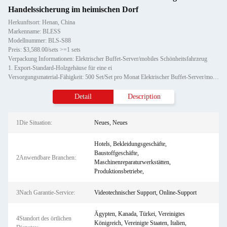
Handelssicherung im heimischen Dorf
Herkunftsort: Henan, China
Markenname: BLESS
Modellnummer: BLS-S88
Preis: $3,588.00/sets >=1 sets
Verpackung Informationen: Elektrischer Buffet-Server/mobiles Schönheitsfahrzeug
1. Export-Standard-Holzgehäuse für eine ei
Versorgungsmaterial-Fähigkeit: 500 Set/Set pro Monat Elektrischer Buffet-Server/mobiles Schönheitsfahrzeug
Detail
Description
1Die Situation:
Neues, Neues
Hotels, Bekleidungsgeschäfte,
Baustoffgeschäfte,
2Anwendbare Branchen:
Maschinenreparaturwerkstätten,
Produktionsbetriebe,
3Nach Garantie-Service:
Videotechnischer Support, Online-Support
Ägypten, Kanada, Türkei, Vereinigtes
4Standort des örtlichen
Königreich, Vereinigte Staaten, Italien,