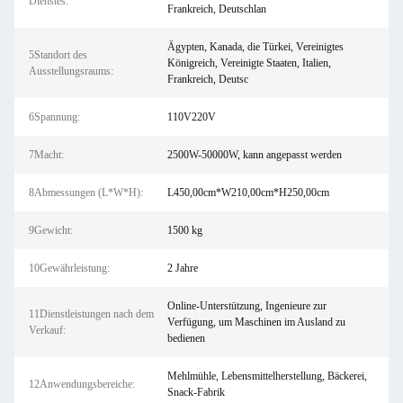
Dienstes:
Frankreich, Deutschlan
Ägypten, Kanada, die Türkei, Vereinigtes
5Standort des
Königreich, Vereinigte Staaten, Italien,
Ausstellungsraums:
Frankreich, Deutsc
6Spannung:
110V220V
7Macht:
2500W-50000W, kann angepasst werden
8Abmessungen (L*W*H):
L450,00cm*W210,00cm*H250,00cm
9Gewicht:
1500 kg
10Gewährleistung:
2 Jahre
Online-Unterstützung, Ingenieure zur
11Dienstleistungen nach dem
Verfügung, um Maschinen im Ausland zu
Verkauf:
bedienen
Mehlmühle, Lebensmittelherstellung, Bäckerei,
12Anwendungsbereiche:
Snack-Fabrik