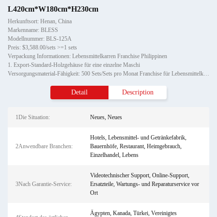
L420cm*W180cm*H230cm
Herkunftsort: Henan, China
Markenname: BLESS
Modellnummer: BLS-125A
Preis: $3,588.00/sets >=1 sets
Verpackung Informationen: Lebensmittelkarren Franchise Philippinen
1. Export-Standard-Holzgehäuse für eine einzelne Maschi
Versorgungsmaterial-Fähigkeit: 500 Sets/Sets pro Monat Franchise für Lebensmittelkarren
Detail
Description
1Die Situation:
Neues, Neues
Hotels, Lebensmittel- und Getränkefabrik,
2Anwendbare Branchen:
Bauernhöfe, Restaurant, Heimgebrauch,
Einzelhandel, Lebens
Videotechnischer Support, Online-Support,
3Nach Garantie-Service:
Ersatzteile, Wartungs- und Reparaturservice vor
Ort
Ägypten, Kanada, Türkei, Vereinigtes