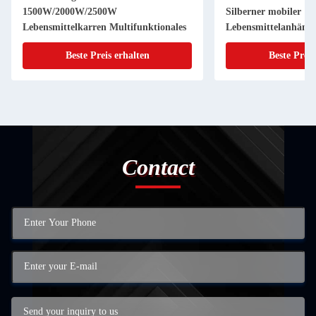
1500W/2000W/2500W
Silberner mobiler
Lebensmittelkarren Multifunktionales
Lebensmittelanhäng
Beste Preis erhalten
Beste Preis
Contact