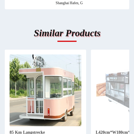
Shanghai Hafen, G
Similar Products
85 Km Langstrecke
L420cm*W180cm*H2