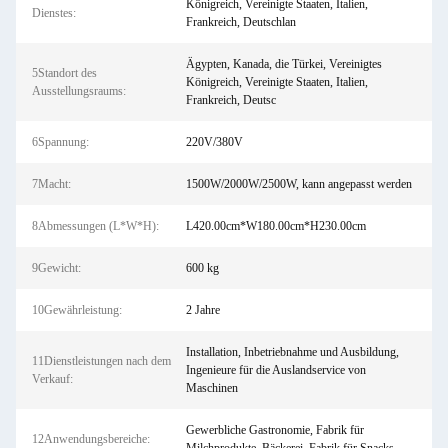
Königreich, Vereinigte Staaten, Italien,
Dienstes:
Frankreich, Deutschlan
Ägypten, Kanada, die Türkei, Vereinigtes
5Standort des
Königreich, Vereinigte Staaten, Italien,
Ausstellungsraums:
Frankreich, Deutsc
6Spannung:
220V/380V
7Macht:
1500W/2000W/2500W, kann angepasst werden
8Abmessungen (L*W*H):
L420.00cm*W180.00cm*H230.00cm
9Gewicht:
600 kg
10Gewährleistung:
2 Jahre
Installation, Inbetriebnahme und Ausbildung,
11Dienstleistungen nach dem
Ingenieure für die Auslandservice von
Verkauf:
Maschinen
Gewerbliche Gastronomie, Fabrik für
12Anwendungsbereiche: