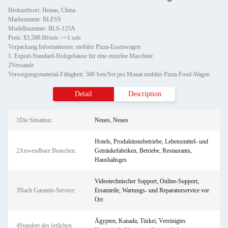
Herkunftsort: Henan, China
Markenname: BLESS
Modellnummer: BLS-125A
Preis: $3,588.00/sets >=1 sets
Verpackung Informationen: mobiler Pizza-Essenwagen
1. Export-Standard-Holzgehäuse für eine einzelne Maschine
2Versandz
Versorgungsmaterial-Fähigkeit: 500 Sets/Set pro Monat mobiler Pizza-Food-Wagen
Detail
Description
1Die Situation:
Neues, Neues
Hotels, Produktionsbetriebe, Lebensmittel- und
2Anwendbare Branchen:
Getränkefabriken, Betriebe, Restaurants,
Haushaltsges
Videotechnischer Support, Online-Support,
3Nach Garantie-Service:
Ersatzteile, Wartungs- und Reparaturservice vor
Ort
Ägypten, Kanada, Türkei, Vereinigtes
4Standort des örtlichen