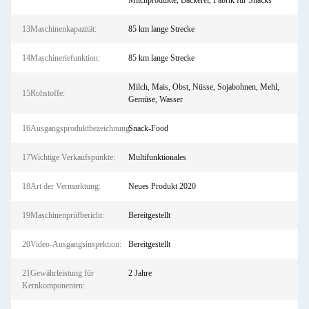
Milchprodukte, Bäckerei, Fabrik für Snacks
13Maschinenkapazität:
85 km lange Strecke
14Maschineriefunktion:
85 km lange Strecke
Milch, Mais, Obst, Nüsse, Sojabohnen, Mehl,
15Rohstoffe:
Gemüse, Wasser
16Ausgangsproduktbezeichnung:
Snack-Food
17Wichtige Verkaufspunkte:
Multifunktionales
18Art der Vermarktung:
Neues Produkt 2020
19Maschinenprüfbericht:
Bereitgestellt
20Video-Ausgangsinspektion:
Bereitgestellt
21Gewährleistung für
2 Jahre
Kernkomponenten: