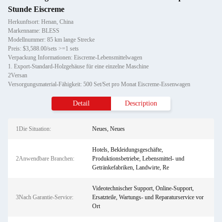
Stunde Eiscreme
Herkunftsort: Henan, China
Markenname: BLESS
Modellnummer: 85 km lange Strecke
Preis: $3,588.00/sets >=1 sets
Verpackung Informationen: Eiscreme-Lebensmittelwagen
1. Export-Standard-Holzgehäuse für eine einzelne Maschine
2Versan
Versorgungsmaterial-Fähigkeit: 500 Set/Set pro Monat Eiscreme-Essenwagen
Detail
Description
1Die Situation:
Neues, Neues
Hotels, Bekleidungsgeschäfte,
2Anwendbare Branchen:
Produktionsbetriebe, Lebensmittel- und
Getränkefabriken, Landwirte, Re
Videotechnischer Support, Online-Support,
3Nach Garantie-Service:
Ersatzteile, Wartungs- und Reparaturservice vor
Ort