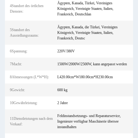
Ägypten, Kanada, Türkei, Vereinigtes
4Standort des örtlichen
Königreich, Vereinigte Staaten, Italien,
Dienstes:
Frankreich, Deutschlan
Ägypten, Kanada, die Türkei, Vereinigtes
5Standort des
Königreich, Vereinigte Staaten, Italien,
Ausstellungsraums:
Frankreich, Deutsc
6Spannung:
220V/380V
7Macht:
1500W/2000W/2500W, kann angepasst werden
8Abmessungen (L*W*H):
L420.00cm*W180.00cm*H230.00cm
9Gewicht:
600 kg
10Gewährleistung:
2 Jahre
Feldinstandsetzungs- und Reparaturservice,
11Dienstleistungen nach dem
Ingenieure verfügbar Maschinerie übersee
Verkauf:
instandhalten