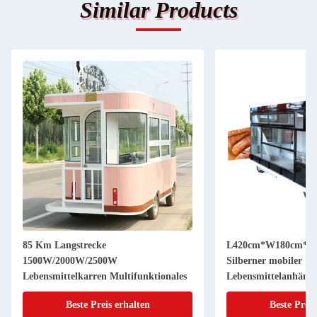
Similar Products
85 Km Langstrecke
L420cm*W180cm*H2
1500W/2000W/2500W
Silberner mobiler
Lebensmittelkarren Multifunktionales
Lebensmittelanhäng
Beste Preis erhalten
Beste Preis