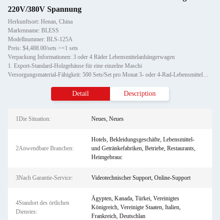
220V/380V Spannung
Herkunftsort: Henan, China
Markenname: BLESS
Modellnummer: BLS-125A
Preis: $4,488.00/sets >=1 sets
Verpackung Informationen: 3 oder 4 Räder Lebensmittelanhängerwagen
1. Export-Standard-Holzgehäuse für eine einzelne Maschi
Versorgungsmaterial-Fähigkeit: 500 Sets/Set pro Monat 3- oder 4-Rad-Lebensmittelwagen
Detail
Description
1Die Situation:
Neues, Neues
Hotels, Bekleidungsgeschäfte, Lebensmittel-
2Anwendbare Branchen:
und Getränkefabriken, Betriebe, Restaurants,
Heimgebrauc
3Nach Garantie-Service:
Videotechnischer Support, Online-Support
Ägypten, Kanada, Türkei, Vereinigtes
4Standort des örtlichen
Königreich, Vereinigte Staaten, Italien,
Dienstes:
Frankreich, Deutschlan