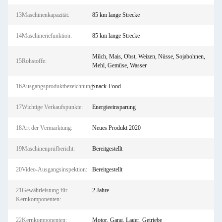
13Maschinenkapazität:
85 km lange Strecke
14Maschineriefunktion:
85 km lange Strecke
Milch, Mais, Obst, Weizen, Nüsse, Sojabohnen,
15Rohstoffe:
Mehl, Gemüse, Wasser
16Ausgangsproduktbezeichnung:
Snack-Food
17Wichtige Verkaufspunkte:
Energieeinsparung
18Art der Vermarktung:
Neues Produkt 2020
19Maschinenprüfbericht:
Bereitgestellt
20Video-Ausgangsinspektion:
Bereitgestellt
21Gewährleistung für
2 Jahre
Kernkomponenten:
22Kernkomponenten:
Motor, Gang, Lager, Getriebe