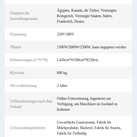
Ägypten, Kanada, die Türkei, Vereinigtes
5Standort des
Königreich, Vereinigte Staaten, Italien,
Ausstellungsraums:
Frankreich, Deutsc
6Spannung:
220V/380V
7Macht:
1500W/2000W/2500W, kann angepasst werden
8Abmessungen (L*W*H):
L420cm*W180cm*H230cm
9Gewicht:
600 kg
10Gewährleistung:
2 Jahre
Online-Unterstützung, Ingenieure zur
11Dienstleistungen nach dem
Verfügung, um Maschinen im Ausland zu
Verkauf:
bedienen
Gewerbliche Gastronomie, Fabrik für
12Anwendungsbereiche:
Milchprodukte, Bäckerei, Fabrik für Snacks,
Fabrik für Tiefkühlp