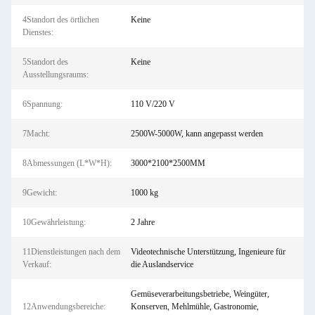
4Standort des örtlichen
Keine
Dienstes:
5Standort des
Keine
Ausstellungsraums:
6Spannung:
110 V/220 V
7Macht:
2500W-5000W, kann angepasst werden
8Abmessungen (L*W*H):
3000*2100*2500MM
9Gewicht:
1000 kg
10Gewährleistung:
2 Jahre
11Dienstleistungen nach dem
Videotechnische Unterstützung, Ingenieure für
Verkauf:
die Auslandservice
Gemüseverarbeitungsbetriebe, Weingüter,
12Anwendungsbereiche:
Konserven, Mehlmühle, Gastronomie,