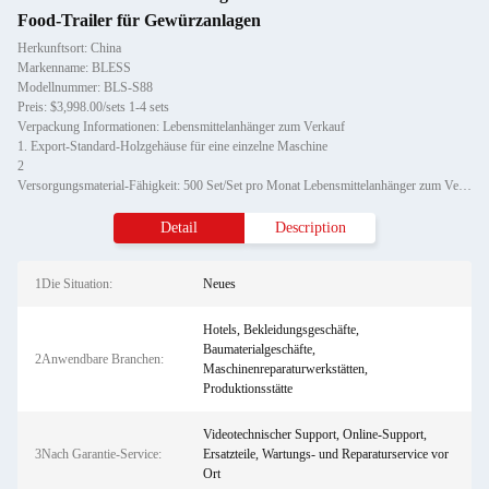
Food-Trailer für Gewürzanlagen
Herkunftsort: China
Markenname: BLESS
Modellnummer: BLS-S88
Preis: $3,998.00/sets 1-4 sets
Verpackung Informationen: Lebensmittelanhänger zum Verkauf
1. Export-Standard-Holzgehäuse für eine einzelne Maschine
2
Versorgungsmaterial-Fähigkeit: 500 Set/Set pro Monat Lebensmittelanhänger zum Verkauf
Detail
Description
1Die Situation:
Neues
Hotels, Bekleidungsgeschäfte,
Baumaterialgeschäfte,
2Anwendbare Branchen:
Maschinenreparaturwerkstätten,
Produktionsstätte
Videotechnischer Support, Online-Support,
3Nach Garantie-Service:
Ersatzteile, Wartungs- und Reparaturservice vor
Ort