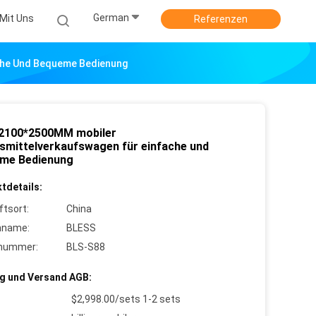
German
Mit Uns
Referenzen
che Und Bequeme Bedienung
2100*2500MM mobiler
smittelverkaufswagen für einfache und
me Bedienung
tdetails:
ftsort:
China
nname:
BLESS
lnummer:
BLS-S88
g und Versand AGB:
$2,998.00/sets 1-2 sets