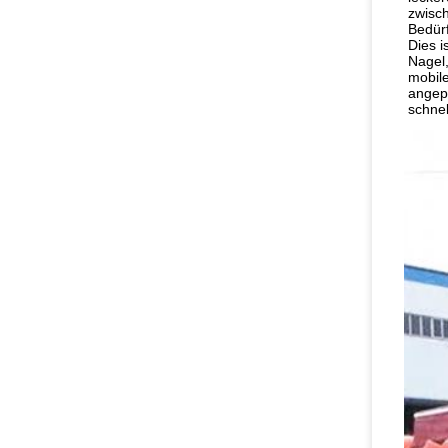
zwisch
Bedürf
Dies i
Nagel
mobile
angepa
schne