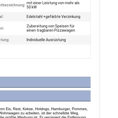
mit einer Leistung von mehr als
tbezeichnung:
50 kW
al:
Edelstahl +gefärbte Verzinkung
Zubereitung von Speisen für
on:
einen tragbaren Pizzawagen
tung:
Individuelle Ausrüstung
von Eis, Rest, Kekse, Hotdogs, Hamburger, Pommes, 
Wohnwagen zu arbeiten, ist der schnellste Weg, 
ie größte Werbung ist. Er verringert die Entfernung 