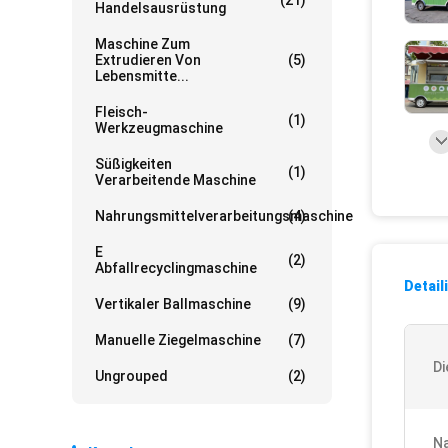
(21)
Handelsausrüstung
Maschine Zum
Extrudieren Von
(5)
Lebensmitte...
Fleisch-
(1)
Werkzeugmaschine
Süßigkeiten
(1)
Verarbeitende Maschine
Nahrungsmittelverarbeitungsmaschine
(4)
E
(2)
Abfallrecyclingmaschine
Detail
Vertikaler Ballmaschine
(9)
Manuelle Ziegelmaschine
(7)
Di
Ungrouped
(2)
Na