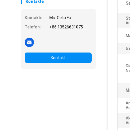
Kontakte
Se
Kontakte:
Ms. Celia Fu
St
Au
Telefon:
+86 13526631075
M
Ge
Kontakt
Di
Na
Ma
Ar
Ve
Vi
Au