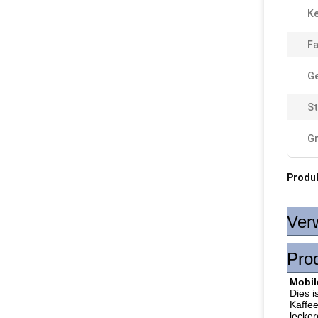
K
Fa
G
S
G
Produ
Ver
Pro
Mobil
Dies 
Kaffee
lecker