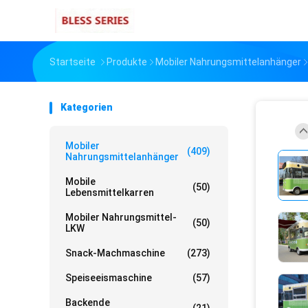
Startseite
Produkte
Mobiler Nahrungsmittelanhänger
Kategorien
Mobiler
(409)
Nahrungsmittelanhänger
Mobile
(50)
Lebensmittelkarren
Mobiler Nahrungsmittel-
(50)
LKW
Snack-Machmaschine
(273)
Speiseeismaschine
(57)
Backende