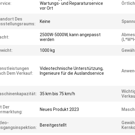
rvice:
Wartungs- und Reparaturservice
Örtlic
vor Ort
andort Des
Keine
Spann
sstellungsraums:
2500W-5000W, kann angepasst
Abmes
acht:
werden
(L*W*H
wicht:
1000 kg
Gewähr
enstleistungen
Videotechnische Unterstützung,
Anwen
ch Dem Verkauf:
Ingenieure für die Auslandservice
Wichti
schinenkapazität:
35 km bis 75 km/h
Verkau
t Der
Neues Produkt 2023
Maschi
rmarktung:
deo-
Gewähr
Bereitgestellt
sgangsinspektion:
Kernk