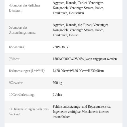
Ägypten, Kanada, Türkei, Vereinigtes
4Standort des örtlichen
Königreich, Vereinigte Staaten, Italien,
Dienstes:
Frankreich, Deutschlan
Ägypten, Kanada, die Türkei, Vereinigtes
5Standort des
Königreich, Vereinigte Staaten, Italien,
Ausstellungsraums:
Frankreich, Deutsc
6Spannung:
220V/380V
7Macht:
1500W/2000W/2500W, kann angepasst werden
8Abmessungen (L*W*H):
L420.00cm*W180.00cm*H230.00cm
9Gewicht:
600 kg
10Gewährleistung:
2 Jahre
Feldinstandsetzungs- und Reparaturservice,
11Dienstleistungen nach dem
Ingenieure verfügbar Maschinerie übersee
Verkauf:
instandhalten