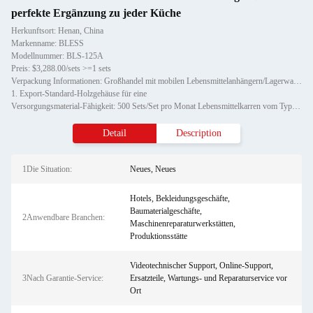
perfekte Ergänzung zu jeder Küche
Herkunftsort: Henan, China
Markenname: BLESS
Modellnummer: BLS-125A
Preis: $3,288.00/sets >=1 sets
Verpackung Informationen: Großhandel mit mobilen Lebensmittelanhängern/Lagerwagen
1. Export-Standard-Holzgehäuse für eine
Versorgungsmaterial-Fähigkeit: 500 Sets/Set pro Monat Lebensmittelkarren vom Typ Bus
Detail
Description
1Die Situation:
Neues, Neues
Hotels, Bekleidungsgeschäfte,
Baumaterialgeschäfte,
2Anwendbare Branchen:
Maschinenreparaturwerkstätten,
Produktionsstätte
Videotechnischer Support, Online-Support,
3Nach Garantie-Service:
Ersatzteile, Wartungs- und Reparaturservice vor
Ort