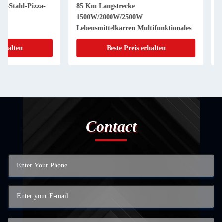
85 Km Langstrecke
L420cm*W180cm*H2
1500W/2000W/2500W
Silberner mobiler
Lebensmittelkarren Multifunktionales
Lebensmittelanhäng
Beste Preis erhalten
Beste Preis
Contact