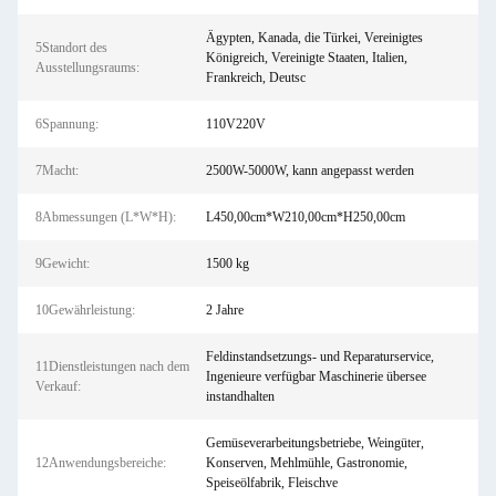
Ägypten, Kanada, die Türkei, Vereinigtes
5Standort des
Königreich, Vereinigte Staaten, Italien,
Ausstellungsraums:
Frankreich, Deutsc
6Spannung:
110V220V
7Macht:
2500W-5000W, kann angepasst werden
8Abmessungen (L*W*H):
L450,00cm*W210,00cm*H250,00cm
9Gewicht:
1500 kg
10Gewährleistung:
2 Jahre
Feldinstandsetzungs- und Reparaturservice,
11Dienstleistungen nach dem
Ingenieure verfügbar Maschinerie übersee
Verkauf:
instandhalten
Gemüseverarbeitungsbetriebe, Weingüter,
12Anwendungsbereiche:
Konserven, Mehlmühle, Gastronomie,
Speiseölfabrik, Fleischve