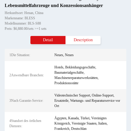
Lebensmittelfahrzeuge und Konzessionsanhänger
Herkunftsort: Henan, China
Markenname: BLESS
Modellnummer: BLS-S88
Preis: $6,880.00/sets >=1 sets
Detail
Description
1Die Situation:
Neues, Neues
Hotels, Bekleidungsgeschäfte,
Baumaterialgeschäfte,
2Anwendbare Branchen:
Maschinenreparaturwerkstätten,
Produktionsstätte
Videotechnischer Support, Online-Support,
3Nach Garantie-Service:
Ersatzteile, Wartungs- und Reparaturservice vor
Ort
Ägypten, Kanada, Türkei, Vereinigtes
4Standort des örtlichen
Königreich, Vereinigte Staaten, Italien,
Dienstes:
Frankreich, Deutschlan