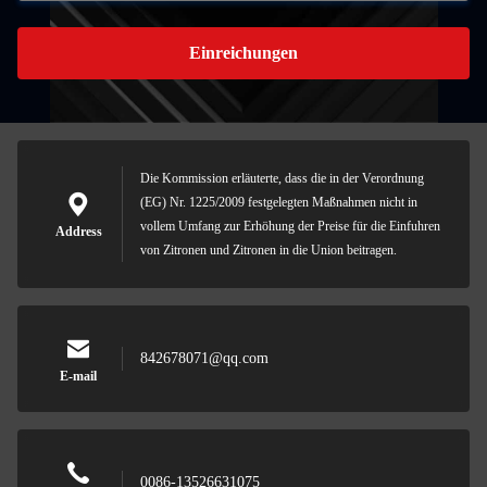
Einreichungen
Die Kommission erläuterte, dass die in der Verordnung
(EG) Nr. 1225/2009 festgelegten Maßnahmen nicht in
vollem Umfang zur Erhöhung der Preise für die Einfuhren
Address
von Zitronen und Zitronen in die Union beitragen.
842678071@qq.com
E-mail
0086-13526631075