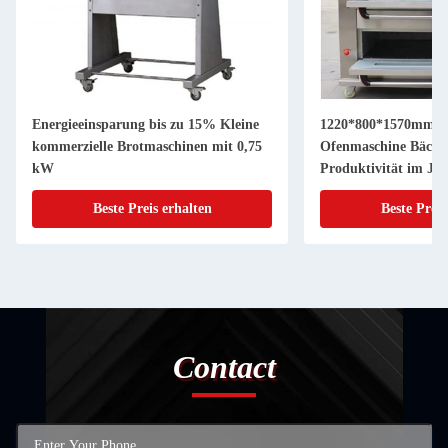
Energieeinsparung bis zu 15% Kleine
1220*800*1570mm Ho
kommerzielle Brotmaschinen mit 0,75
Ofenmaschine Bäcker
kW
Produktivität im Ja
Beste Preis erhalten
Beste Preis
Contact