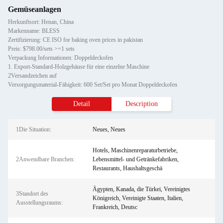
Gemüseanlagen
Herkunftsort: Henan, China
Markenname: BLESS
Zertifizierung: CE ISO for baking oven prices in pakistan
Preis: $798.00/sets >=1 sets
Verpackung Informationen: Doppeldeckofen
1. Export-Standard-Holzgehäuse für eine einzelne Maschine
2Versandzeichen auf
Versorgungsmaterial-Fähigkeit: 600 Set/Set pro Monat Doppeldeckofen
Detail
Description
1Die Situation:
Neues, Neues
Hotels, Maschinenreparaturbetriebe,
2Anwendbare Branchen:
Lebensmittel- und Getränkefabriken,
Restaurants, Haushaltsgeschä
Ägypten, Kanada, die Türkei, Vereinigtes
3Standort des
Königreich, Vereinigte Staaten, Italien,
Ausstellungsraums:
Frankreich, Deutsc