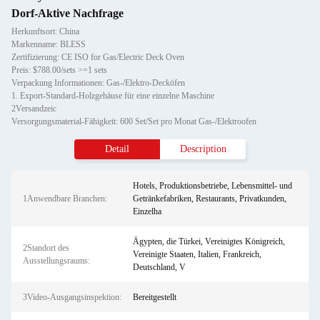
Dorf-Aktive Nachfrage
Herkunftsort: China
Markenname: BLESS
Zertifizierung: CE ISO for Gas/Electric Deck Oven
Preis: $788.00/sets >=1 sets
Verpackung Informationen: Gas-/Elektro-Decköfen
1. Export-Standard-Holzgehäuse für eine einzelne Maschine
2Versandzeic
Versorgungsmaterial-Fähigkeit: 600 Set/Set pro Monat Gas-/Elektroofen
Detail
Description
Hotels, Produktionsbetriebe, Lebensmittel- und
1Anwendbare Branchen:
Getränkefabriken, Restaurants, Privatkunden,
Einzelha
Ägypten, die Türkei, Vereinigtes Königreich,
2Standort des
Vereinigte Staaten, Italien, Frankreich,
Ausstellungsraums:
Deutschland, V
3Video-Ausgangsinspektion:
Bereitgestellt