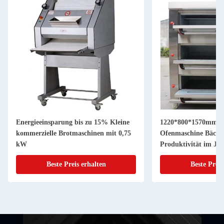
Energieeinsparung bis zu 15% Kleine
1220*800*1570mm Ho
kommerzielle Brotmaschinen mit 0,75
Ofenmaschine Bäcker
kW
Produktivität im Ja
Beste Preis erhalten
Beste Preis