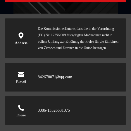
Die Kommission erläuterte, dass die in der Verordnung
(EG) Nr. 1225/2009 festgelegten Maßnahmen nicht in
vollem Umfang zur Erhöhung der Preise für die Einfuhren
Address
von Zitronen und Zitronen in die Union beitragen.
842678071@qq.com
E-mail
0086-13526631075
Phone