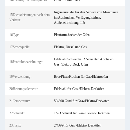
14Wichtige Verkaufspunkte:
Hohe Produktivität
Ingenieure, die für den Service von Maschinen
15Dienstleistungen nach dem
im Ausland zur Verfügung stehen,
Verkauf:
Außeneinrichtung, Inb
16Typ:
Plattform-backender Ofen
17Stromquelle:
Elektro, Diesel und Gas
Edelstahl Schwerlast 2 Schichten 4 Schalen
18Produktbezeichnung::
Gas-/Elektro-Deck-Ofen
19Verwendung::
Brot/Pizza/Kuchen für Gas/Elektroofen
20Heizungselement::
Edelstahl für Gas-/Elektro-Decköfen
21Temperatur::
50-300 Grad für Gas-/Elektro-Decköfen
22Schicht::
1/2/3 Schicht für Gas-/Elektro-Decköfen
23Tray::
2/4/6/9 für Gas-/Elektro-Decköfen