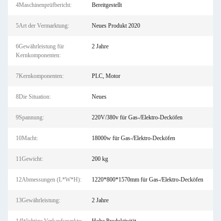
4Maschinenprüfbericht:
Bereitgestellt
5Art der Vermarktung:
Neues Produkt 2020
6Gewährleistung für
2 Jahre
Kernkomponenten:
7Kernkomponenten:
PLC, Motor
8Die Situation:
Neues
9Spannung:
220V/380v für Gas-/Elektro-Decköfen
10Macht:
18000w für Gas-/Elektro-Decköfen
11Gewicht:
200 kg
12Abmessungen (L*W*H):
1220*800*1570mm für Gas-/Elektro-Decköfen
13Gewährleistung:
2 Jahre