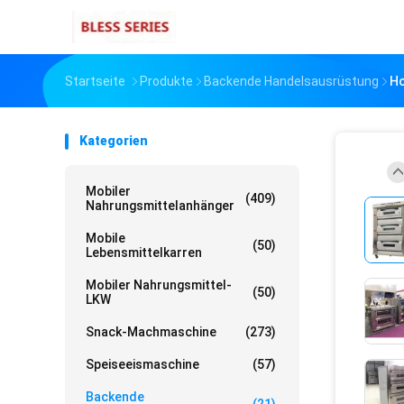
Startseite
Produkte
Backende Handelsausrüstung
Ho
Kategorien
Mobiler
(409)
Nahrungsmittelanhänger
Mobile
(50)
Lebensmittelkarren
Mobiler Nahrungsmittel-
(50)
LKW
Snack-Machmaschine
(273)
Speiseeismaschine
(57)
Backende