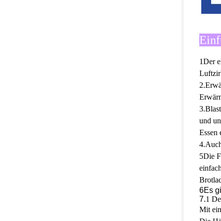
Einf
1Der e
Luftzir
2.Erwär
Erwärm
3.Blas
und un
Essen 
4.Auch
5Die F
einfac
Brotla
6Es gi
7.
1 De
Mit ei