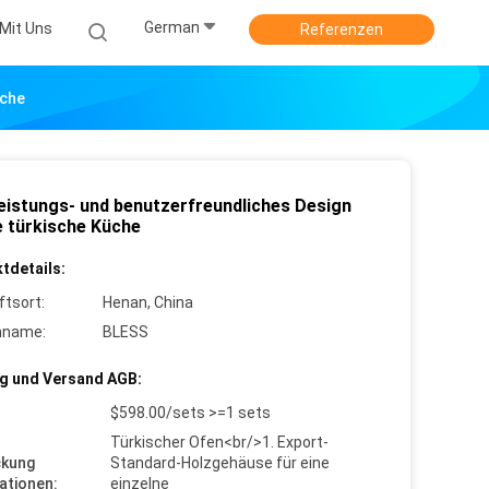
German
Mit Uns
Referenzen
üche
eistungs- und benutzerfreundliches Design
e türkische Küche
tdetails:
ftsort:
Henan, China
nname:
BLESS
g und Versand AGB:
$598.00/sets >=1 sets
Türkischer Ofen<br/>1. Export-
ckung
Standard-Holzgehäuse für eine
ationen:
einzelne