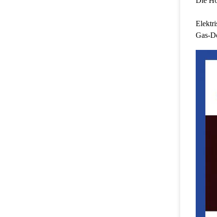
Die Hö
Elektr
Gas-De