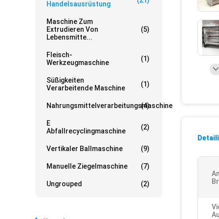
(21)
Handelsausrüstung
Maschine Zum
Extrudieren Von
(5)
Lebensmitte...
Fleisch-
(1)
Werkzeugmaschine
Süßigkeiten
(1)
Verarbeitende Maschine
Nahrungsmittelverarbeitungsmaschine
(4)
E
(2)
Abfallrecyclingmaschine
Detail
Vertikaler Ballmaschine
(9)
Manuelle Ziegelmaschine
(7)
A
Br
Ungrouped
(2)
Vi
Au