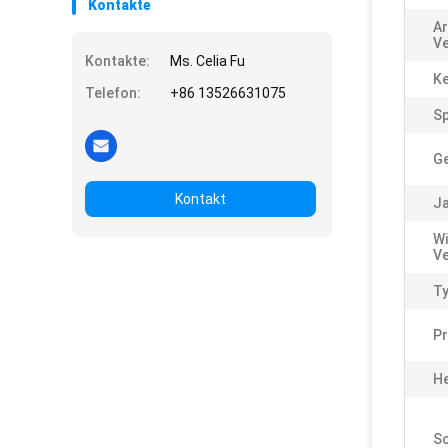
Kontakte
Ar
Ve
Kontakte:
Ms. Celia Fu
K
Telefon:
+86 13526631075
S
Ge
Kontakt
Ja
Wi
Ve
Ty
Pr
He
Sc