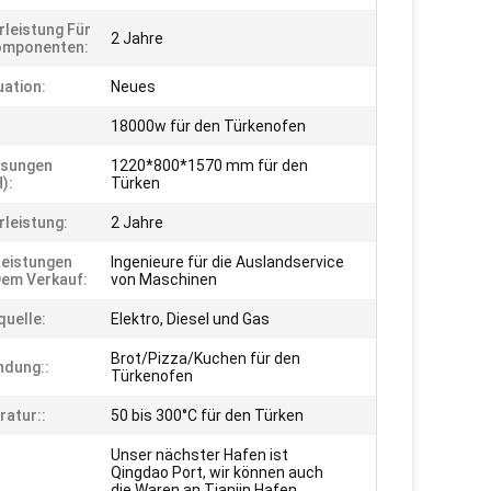
leistung Für
2 Jahre
omponenten:
uation:
Neues
:
18000w für den Türkenofen
sungen
1220*800*1570 mm für den
):
Türken
leistung:
2 Jahre
leistungen
Ingenieure für die Auslandservice
em Verkauf:
von Maschinen
uelle:
Elektro, Diesel und Gas
Brot/Pizza/Kuchen für den
dung::
Türkenofen
atur::
50 bis 300°C für den Türken
Unser nächster Hafen ist
Qingdao Port, wir können auch
die Waren an Tianjin Hafen,