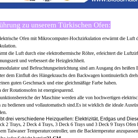
ührung zu unserem Türkischen Ofen:
lektrische Ofen mit Mikrocomputer-Hochzirkulation erwärmt die Luft du
kulation.
mt die Luft durch eine elektrothermische Röhre, erleichtert die Luftzir
ungszeit und verbessert die Heizgleichheit.
tmodulator und Befeuchtungseinrichtung sind am Ausgang des heißen Bla
ter dem Einfluß des Hängekrauchs den Backwagen kontinuierlich drehe
einen guten Geschmack und eine gleichmäßige Farbe haben.
 der Rotationsofen ist energiesparend.
unktionsbereiche der Maschine werden alle von hochwertigen elektrisch
h zu bedienen und vollautomatisch sind.Es ist wirklich die ideale Ausrü
den.
bt drei verschiedene Heizquellen: Elektrizität, Erdgas und Diese
ck 2 Trays, 2 Deck 4 Trays, 3 Deck 6 Trays und 3 Deck 9 Trays Ofen
nem Taiwaner Temperaturcontroller, um die Backtemperatur anzupassen