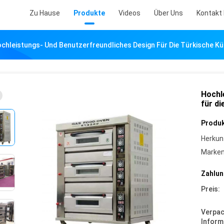
Zu Hause
Produkte
Videos
Über Uns
Kontakt 
chleistungs- Und Benutzerfreundliches Design Für Die Türkische K
Hochl
für di
Produk
Herkun
Marke
Zahlun
Preis:
Verpa
Inform