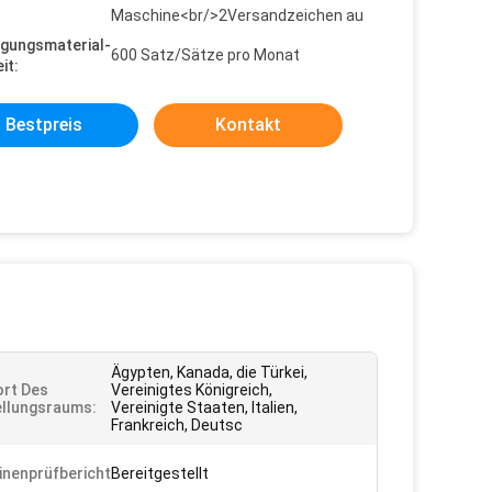
Maschine<br/>2Versandzeichen au
gungsmaterial-
600 Satz/Sätze pro Monat
it:
Bestpreis
Kontakt
Ägypten, Kanada, die Türkei,
rt Des
Vereinigtes Königreich,
llungsraums:
Vereinigte Staaten, Italien,
Frankreich, Deutsc
nenprüfbericht:
Bereitgestellt