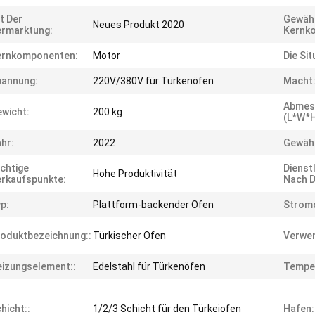
t Der
Gewähr
Neues Produkt 2020
rmarktung:
Kernk
ernkomponenten:
Motor
Die Sit
pannung:
220V/380V für Türkenöfen
Macht
Abmes
wicht:
200 kg
(L*W*H
hr:
2022
Gewähr
chtige
Dienst
Hohe Produktivität
rkaufspunkte:
Nach D
p:
Plattform-backender Ofen
Stromq
oduktbezeichnung::
Türkischer Ofen
Verwen
izungselement::
Edelstahl für Türkenöfen
Temper
hicht::
1/2/3 Schicht für den Türkeiofen
Hafen: