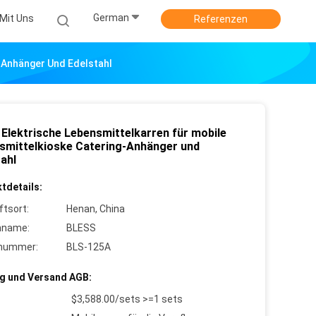
German
Mit Uns
Referenzen
g-Anhänger Und Edelstahl
 Elektrische Lebensmittelkarren für mobile
smittelkioske Catering-Anhänger und
ahl
tdetails:
ftsort:
Henan, China
nname:
BLESS
lnummer:
BLS-125A
g und Versand AGB:
$3,588.00/sets >=1 sets