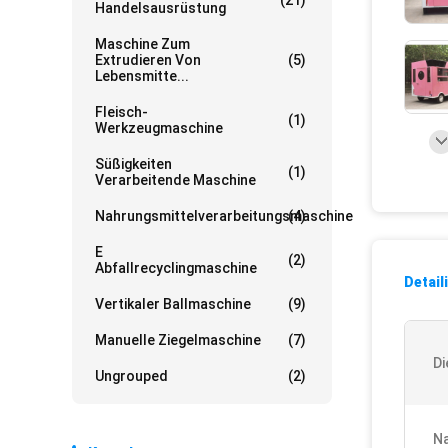
(21)
Handelsausrüstung
Maschine Zum
Extrudieren Von
(5)
Lebensmitte...
Fleisch-
(1)
Werkzeugmaschine
Süßigkeiten
(1)
Verarbeitende Maschine
Nahrungsmittelverarbeitungsmaschine
(4)
E
(2)
Abfallrecyclingmaschine
Detail
Vertikaler Ballmaschine
(9)
Manuelle Ziegelmaschine
(7)
Di
Ungrouped
(2)
Na