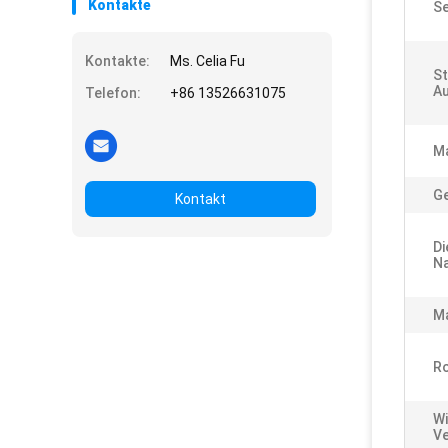
Kontakte
Se
Kontakte:
Ms. Celia Fu
St
Au
Telefon:
+86 13526631075
M
Ge
Kontakt
Di
Na
Ma
Ro
Wi
Ve