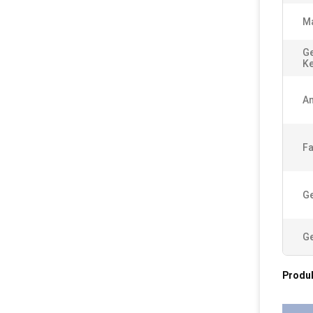
Ma
Ge
K
A
Fa
G
Ge
Produ