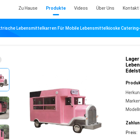
Zu Hause
Produkte
Videos
Über Uns
Kontakt 
ktrische Lebensmittelkarren Für Mobile Lebensmittelkioske Caterin
Lager
Leben
Edelst
Produk
Herkun
Marke
Model
Zahlun
Preis: