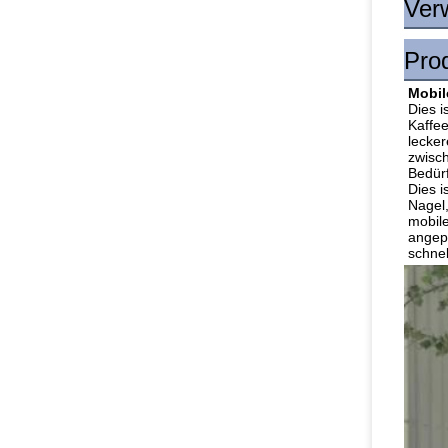
Ver
Pro
Mobil
Dies 
Kaffee
lecker
zwisch
Bedürf
Dies i
Nagel
mobile
angepa
schne