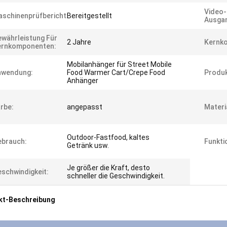
Video-
schinenprüfbericht:
Bereitgestellt
Ausgan
währleistung Für
2 Jahre
Kernk
ernkomponenten:
Mobilanhänger für Street Mobile
nwendung:
Food Warmer Cart/Crepe Food
Produk
Anhänger
rbe:
angepasst
Materi
Outdoor-Fastfood, kaltes
ebrauch:
Funkti
Getränk usw.
Je größer die Kraft, desto
schwindigkeit:
schneller die Geschwindigkeit.
kt-Beschreibung