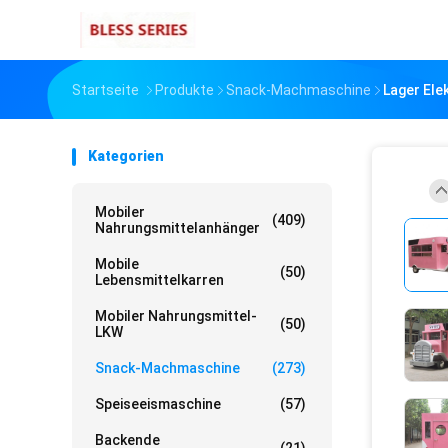
Startseite
Produkte
Snack-Machmaschine
Lager Ele
Kategorien
Mobiler
(409)
Nahrungsmittelanhänger
Mobile
(50)
Lebensmittelkarren
Mobiler Nahrungsmittel-
(50)
LKW
Snack-Machmaschine
(273)
Speiseeismaschine
(57)
Backende