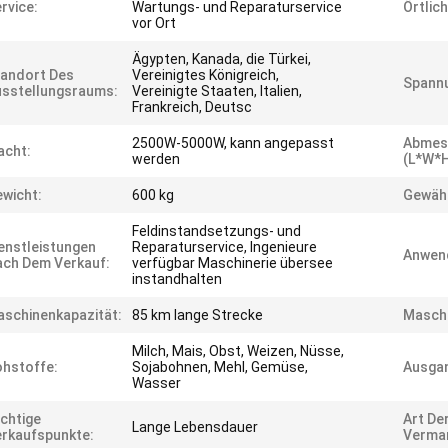
rvice:
Wartungs- und Reparaturservice
Örtlic
vor Ort
Ägypten, Kanada, die Türkei,
andort Des
Vereinigtes Königreich,
Spann
sstellungsraums:
Vereinigte Staaten, Italien,
Frankreich, Deutsc
2500W-5000W, kann angepasst
Abmes
acht:
werden
(L*W*H
wicht:
600 kg
Gewähr
Feldinstandsetzungs- und
enstleistungen
Reparaturservice, Ingenieure
Anwen
ch Dem Verkauf:
verfügbar Maschinerie übersee
instandhalten
schinenkapazität:
85 km lange Strecke
Maschi
Milch, Mais, Obst, Weizen, Nüsse,
hstoffe:
Sojabohnen, Mehl, Gemüse,
Ausga
Wasser
chtige
Art De
Lange Lebensdauer
rkaufspunkte:
Vermar