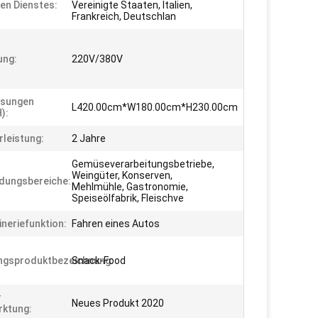
hen Dienstes:
Vereinigte Staaten, Italien,
Frankreich, Deutschlan
ung:
220V/380V
sungen
L420.00cm*W180.00cm*H230.00cm
):
leistung:
2 Jahre
Gemüseverarbeitungsbetriebe,
Weingüter, Konserven,
dungsbereiche:
Mehlmühle, Gastronomie,
Speiseölfabrik, Fleischve
neriefunktion:
Fahren eines Autos
ngsproduktbezeichnung:
Snack-Food
r
Neues Produkt 2020
ktung: