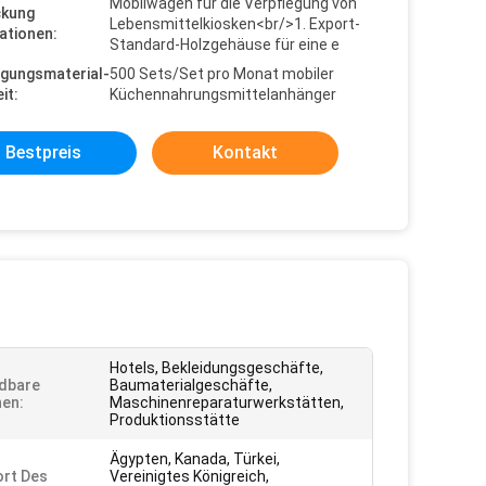
Mobilwagen für die Verpflegung von
ckung
Lebensmittelkiosken<br/>1. Export-
ationen:
Standard-Holzgehäuse für eine e
gungsmaterial-
500 Sets/Set pro Monat mobiler
it:
Küchennahrungsmittelanhänger
Bestpreis
Kontakt
Hotels, Bekleidungsgeschäfte,
dbare
Baumaterialgeschäfte,
en:
Maschinenreparaturwerkstätten,
Produktionsstätte
Ägypten, Kanada, Türkei,
rt Des
Vereinigtes Königreich,