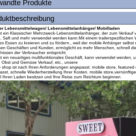
wandte Produkte
duktbeschreibung
er Lebensmittelwagen/ Lebensmittelanhänger/ Mobilladen
ist ein Klassischer Mehrzweck-Lebensmittelanhänger, der zum Verkauf 
, Saft und mehr verwendet werden kann.Mit einem trailerspezifischen 
es Essen zu kreieren und zu fördern., weil der mobile Anhänger selbst d
en Geschäften und Kunden, ermöglicht es mehr Menschen, schnell die 
nissen der Verbraucher entspricht.
st ein neuartiges multifunktionales Geschäft, kann verwendet werden, u
, Obst und Gemüse Verkauf, etc., unsere
 shop ist nach Ihren Anforderungen angepasst. mobile store, featured e
sst, schnelle Wiederherstellung Ihrer Kosten. mobile store,vernünft
ll Ihren Laden besitzen und Ihre Reise zum Reichtum beginnen.