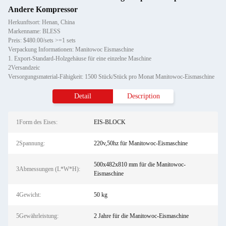
Andere Kompressor
Herkunftsort: Henan, China
Markenname: BLESS
Preis: $480.00/sets >=1 sets
Verpackung Informationen: Manitowoc Eismaschine
1. Export-Standard-Holzgehäuse für eine einzelne Maschine
2Versandzeic
Versorgungsmaterial-Fähigkeit: 1500 Stück/Stück pro Monat Manitowoc-Eismaschine
Detail
Description
1Form des Eises:
EIS-BLOCK
2Spannung:
220v,50hz für Manitowoc-Eismaschine
500x482x810 mm für die Manitowoc-
3Abmessungen (L*W*H):
Eismaschine
4Gewicht:
50 kg
5Gewährleistung:
2 Jahre für die Manitowoc-Eismaschine