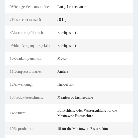
6Wichtige Verkaufspunkte:
Lange Lebensdauer
7Eisspeicherkapazität:
50 kg
8Maschinenprüfbericht:
Bereitgestellt
9Video-Ausgangsinspektion:
Bereitgestellt
10Kernkomponenten:
Motor
11Kompressormarke:
Andere
12Anwendung:
Handel mit
13Produktbezeichnung:
Manitowoc Eismaschine
Luftkühlung oder Wasserkühlung für die
14Kühlart::
Manitowoc-Eismaschine
15Eisproduktion::
48 für die Manitowoc-Eismaschine