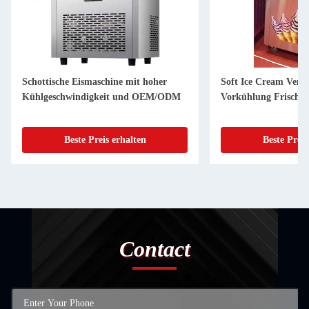
Schottische Eismaschine mit hoher
Soft Ice Cream Vend
Kühlgeschwindigkeit und OEM/ODM
Vorkühlung Frisch h
Beste Preis erhalten
Beste Preis
Contact