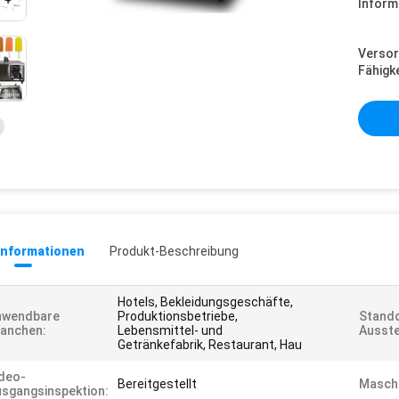
Inform
Versor
Fähigke
informationen
Produkt-Beschreibung
Hotels, Bekleidungsgeschäfte,
nwendbare
Produktionsbetriebe,
Stando
anchen:
Lebensmittel- und
Ausste
Getränkefabrik, Restaurant, Hau
deo-
Bereitgestellt
Maschi
sgangsinspektion: