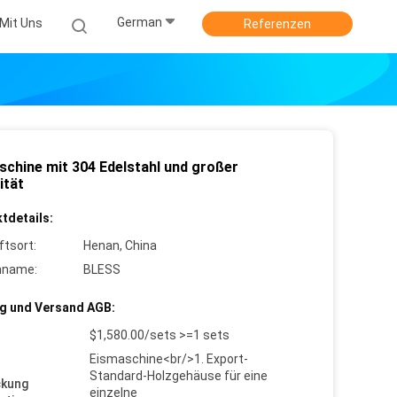
German
Mit Uns
Referenzen
schine mit 304 Edelstahl und großer
ität
tdetails:
ftsort:
Henan, China
nname:
BLESS
g und Versand AGB:
$1,580.00/sets >=1 sets
Eismaschine<br/>1. Export-
Standard-Holzgehäuse für eine
ckung
einzelne