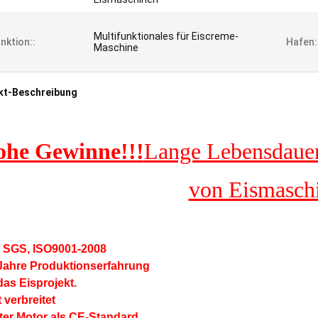
Multifunktionales für Eiscreme-
nktion::
Hafen:
Maschine
kt-Beschreibung
he Gewinne!!!
Lange Lebensdauer 
von Eismasch
, SGS, ISO9001-2008
 Jahre Produktionserfahrung
das Eisprojekt.
 verbreitet
ter Motor als CE-Standard