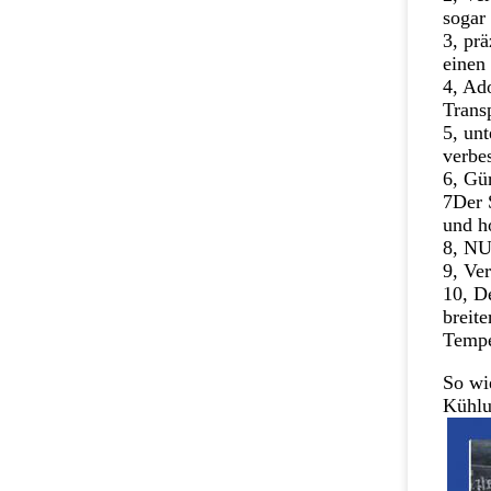
sogar
3, pr
einen 
4, Ado
Trans
5, un
verbe
6, Gü
7Der 
und h
8, NU
9, Ve
10, D
breit
Tempe
So wi
Kühlu