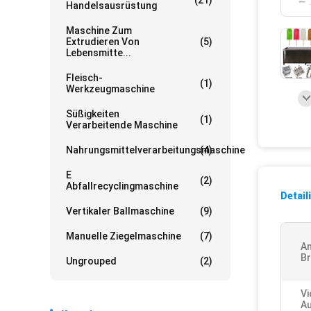
(21)
Handelsausrüstung
Maschine Zum
Extrudieren Von
(5)
Lebensmitte...
Fleisch-
(1)
Werkzeugmaschine
Süßigkeiten
(1)
Verarbeitende Maschine
Nahrungsmittelverarbeitungsmaschine
(4)
E
(2)
Abfallrecyclingmaschine
Detail
Vertikaler Ballmaschine
(9)
Manuelle Ziegelmaschine
(7)
A
Br
Ungrouped
(2)
Vi
Au