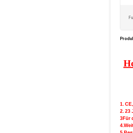
Fu
Produ
Ho
1. CE
2. 23
3Für 
4.Weit
5.Bes