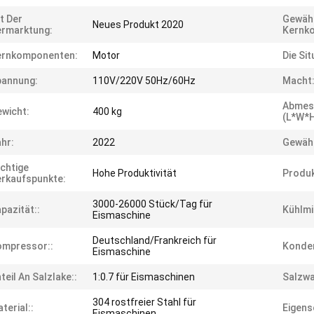
t Der
Gewähr
Neues Produkt 2020
rmarktung:
Kernk
ernkomponenten:
Motor
Die Sit
pannung:
110V/220V 50Hz/60Hz
Macht
Abmes
wicht:
400 kg
(L*W*H
hr:
2022
Gewähr
chtige
Hohe Produktivität
Produk
rkaufspunkte:
3000-26000 Stück/Tag für
pazität::
Kühlmit
Eismaschine
Deutschland/Frankreich für
ompressor::
Konde
Eismaschine
teil An Salzlake::
1:0.7 für Eismaschinen
Salzwa
304 rostfreier Stahl für
terial::
Eigens
Eismaschinen