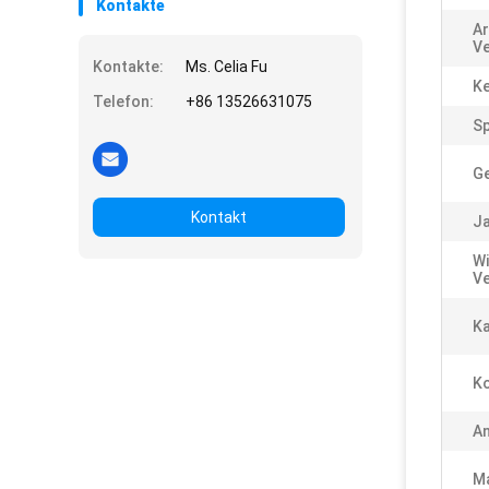
Kontakte
Ar
Ve
Kontakte:
Ms. Celia Fu
K
Telefon:
+86 13526631075
S
Ge
Kontakt
Ja
Wi
Ve
Ka
K
An
Ma