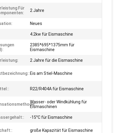
leistung Für
2 Jahre
omponenten:
uation:
Neues
:
4.2kw für Eismaschine
sungen
2385*695*1375mm für
):
Eismaschine
leistung:
2 Jahre für die Eismaschine
tbezeichnung::
Eis am Stiel-Maschine
tel::
R22/R404A für Eismaschine
Wasser- oder Windkühlung für
nsationsmethode::
Eismaschinen
ssergehalt::
-15°C für Eismaschine
chaft::
große Kapazität für Eismaschine