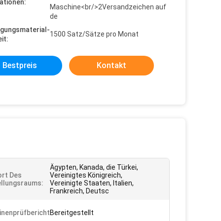
ationen:
Maschine<br/>2Versandzeichen auf
de
gungsmaterial-
1500 Satz/Sätze pro Monat
it:
Bestpreis
Kontakt
Ägypten, Kanada, die Türkei,
rt Des
Vereinigtes Königreich,
llungsraums:
Vereinigte Staaten, Italien,
Frankreich, Deutsc
nenprüfbericht:
Bereitgestellt