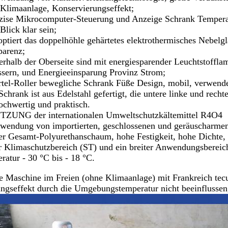
 Klimaanlage, Konservierungseffekt;
äzise Mikrocomputer-Steuerung und Anzeige Schrank Temperat
Blick klar sein;
ptiert das doppelhöhle gehärtetes elektrothermisches Nebelgla
parenz;
terhalb der Oberseite sind mit energiesparender Leuchtstoffla
ssern, und Energieeinsparung Provinz Strom;
rtel-Roller bewegliche Schrank Füße Design, mobil, verwend
Schrank ist aus Edelstahl gefertigt, die untere linke und rec
ochwertig und praktisch.
TZUNG der internationalen Umweltschutzkältemittel R4O4
rwendung von importierten, geschlossenen und geräuscharmen 
er Gesamt-Polyurethanschaum, hohe Festigkeit, hohe Dichte, 
er Klimaschutzbereich (ST) und ein breiter Anwendungsbereich
ratur - 30 °C bis - 18 °C.
e Maschine im Freien (ohne Klimaanlage) mit Frankreich te
ngseffekt durch die Umgebungstemperatur nicht beeinflussen,