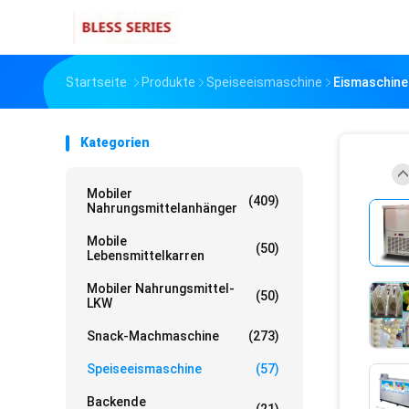
Startseite
Produkte
Speiseeismaschine
Eismaschine
Kategorien
Mobiler
(409)
Nahrungsmittelanhänger
Mobile
(50)
Lebensmittelkarren
Mobiler Nahrungsmittel-
(50)
LKW
Snack-Machmaschine
(273)
Speiseeismaschine
(57)
Backende