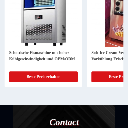
Schottische Eismaschine mit hoher
Soft Ice Cream Vend
Kühlgeschwindigkeit und OEM/ODM
Vorkühlung Frisch h
Beste Preis erhalten
Beste Preis
Contact