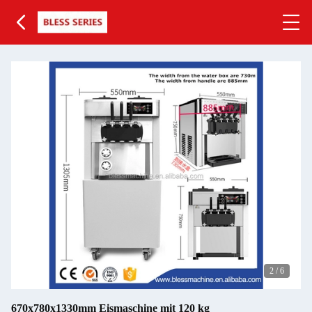
2
/
6
670x780x1330mm Eismaschine mit 120 kg