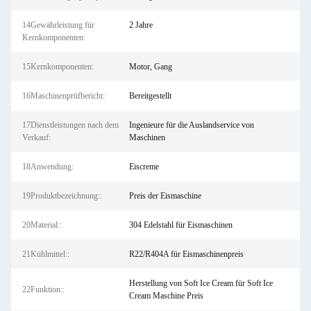
14Gewährleistung für
2 Jahre
Kernkomponenten:
15Kernkomponenten:
Motor, Gang
16Maschinenprüfbericht:
Bereitgestellt
17Dienstleistungen nach dem
Ingenieure für die Auslandservice von
Verkauf:
Maschinen
18Anwendung:
Eiscreme
19Produktbezeichnung::
Preis der Eismaschine
20Material::
304 Edelstahl für Eismaschinen
21Kühlmittel::
R22/R404A für Eismaschinenpreis
Herstellung von Soft Ice Cream für Soft Ice
22Funktion::
Cream Maschine Preis