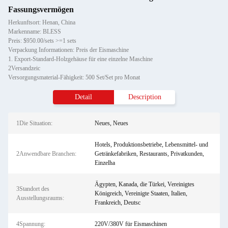
Fassungsvermögen
Herkunftsort: Henan, China
Markenname: BLESS
Preis: $950.00/sets >=1 sets
Verpackung Informationen: Preis der Eismaschine
1. Export-Standard-Holzgehäuse für eine einzelne Maschine
2Versandzeic
Versorgungsmaterial-Fähigkeit: 500 Set/Set pro Monat
Detail
Description
1Die Situation:
Neues, Neues
Hotels, Produktionsbetriebe, Lebensmittel- und
2Anwendbare Branchen:
Getränkefabriken, Restaurants, Privatkunden,
Einzelha
Ägypten, Kanada, die Türkei, Vereinigtes
3Standort des
Königreich, Vereinigte Staaten, Italien,
Ausstellungsraums:
Frankreich, Deutsc
4Spannung:
220V/380V für Eismaschinen