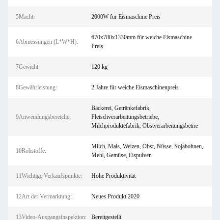
5Macht:
2000W für Eismaschine Preis
670x780x1330mm für weiche Eismaschine
6Abmessungen (L*W*H):
Preis
7Gewicht:
120 kg
8Gewährleistung:
2 Jahre für weiche Eismaschinenpreis
Bäckerei, Getränkefabrik,
9Anwendungsbereiche:
Fleischverarbeitungsbetriebe,
Milchproduktefabrik, Obstverarbeitungsbetrie
Milch, Mais, Weizen, Obst, Nüsse, Sojabohnen,
10Rohstoffe:
Mehl, Gemüse, Eispulver
11Wichtige Verkaufspunkte:
Hohe Produktivität
12Art der Vermarktung:
Neues Produkt 2020
13Video-Ausgangsinspektion:
Bereitgestellt