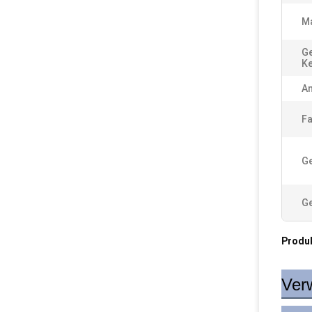
Ma
Ge
K
A
Fa
G
Ge
Produ
Ver