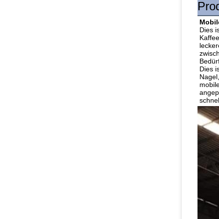
Pro
Mobil
Dies 
Kaffee
lecker
zwisch
Bedürf
Dies i
Nagel
mobile
angepa
schne