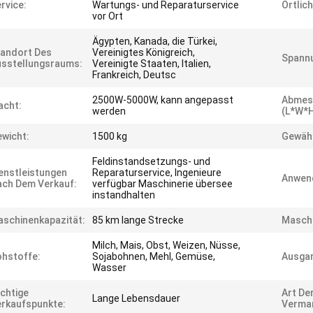
rvice:
Wartungs- und Reparaturservice
Örtlic
vor Ort
Ägypten, Kanada, die Türkei,
andort Des
Vereinigtes Königreich,
Spann
sstellungsraums:
Vereinigte Staaten, Italien,
Frankreich, Deutsc
2500W-5000W, kann angepasst
Abmes
acht:
werden
(L*W*H
wicht:
1500 kg
Gewähr
Feldinstandsetzungs- und
enstleistungen
Reparaturservice, Ingenieure
Anwen
ch Dem Verkauf:
verfügbar Maschinerie übersee
instandhalten
schinenkapazität:
85 km lange Strecke
Maschi
Milch, Mais, Obst, Weizen, Nüsse,
hstoffe:
Sojabohnen, Mehl, Gemüse,
Ausga
Wasser
chtige
Art De
Lange Lebensdauer
rkaufspunkte:
Vermar