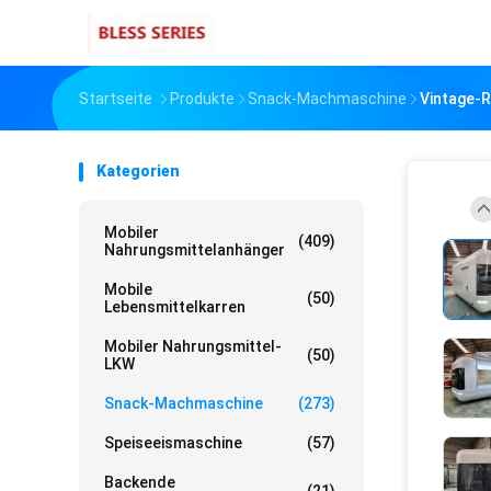
Startseite
Produkte
Snack-Machmaschine
Vintage-R
Kategorien
Mobiler
(409)
Nahrungsmittelanhänger
Mobile
(50)
Lebensmittelkarren
Mobiler Nahrungsmittel-
(50)
LKW
Snack-Machmaschine
(273)
Speiseeismaschine
(57)
Backende