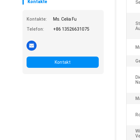
Kontakte
Se
Kontakte:
Ms. Celia Fu
St
Au
Telefon:
+86 13526631075
M
Ge
Kontakt
Di
Na
Ma
Ro
Wi
Ve