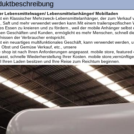
duktbeschreibung
er Lebensmittelwagen/ Lebensmittelanhänger/ Mobilladen
ist ein Klassischer Mehrzweck-Lebensmittelanhänger, der zum Verkauf 
, Saft und mehr verwendet werden kann.Mit einem trailerspezifischen 
es Essen zu kreieren und zu fördern., weil der mobile Anhänger selbst d
en Geschäften und Kunden, ermöglicht es mehr Menschen, schnell die 
nissen der Verbraucher entspricht.
st ein neuartiges multifunktionales Geschäft, kann verwendet werden, u
, Obst und Gemüse Verkauf, etc., unsere
 shop ist nach Ihren Anforderungen angepasst. mobile store, featured e
sst, schnelle Wiederherstellung Ihrer Kosten. mobile store,vernünft
ll Ihren Laden besitzen und Ihre Reise zum Reichtum beginnen.