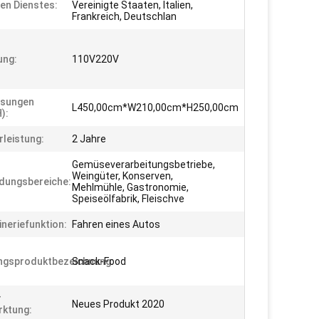
hen Dienstes:
Vereinigte Staaten, Italien,
Frankreich, Deutschlan
ung:
110V220V
sungen
L450,00cm*W210,00cm*H250,00cm
):
leistung:
2 Jahre
Gemüseverarbeitungsbetriebe,
Weingüter, Konserven,
dungsbereiche:
Mehlmühle, Gastronomie,
Speiseölfabrik, Fleischve
neriefunktion:
Fahren eines Autos
ngsproduktbezeichnung:
Snack-Food
r
Neues Produkt 2020
ktung: