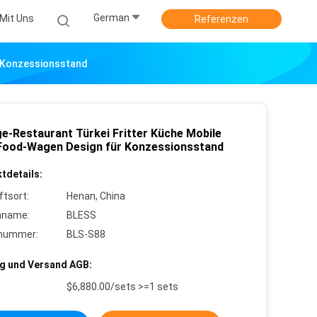
German
Mit Uns
Referenzen
r Konzessionsstand
ge-Restaurant Türkei Fritter Küche Mobile
Food-Wagen Design für Konzessionsstand
tdetails:
ftsort:
Henan, China
nname:
BLESS
lnummer:
BLS-S88
g und Versand AGB:
$6,880.00/sets >=1 sets