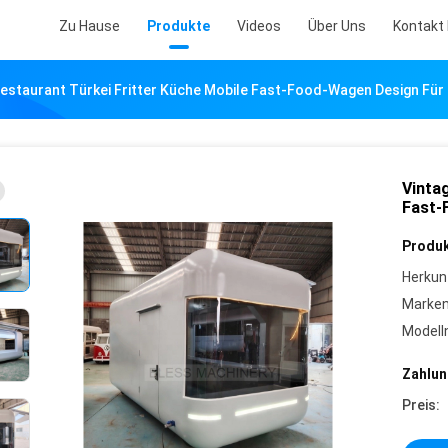
Zu Hause
Produkte
Videos
Über Uns
Kontakt 
estaurant Türkei Fritter Küche Mobile Fast-Food-Wagen Design Fü
Vinta
Fast-
Produk
Herkun
Marke
Model
Zahlun
Preis: