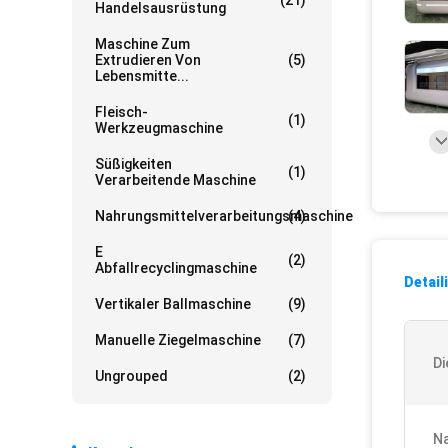
(21)
Handelsausrüstung
Maschine Zum
Extrudieren Von
(5)
Lebensmitte...
Fleisch-
(1)
Werkzeugmaschine
Süßigkeiten
(1)
Verarbeitende Maschine
Nahrungsmittelverarbeitungsmaschine
(4)
E
(2)
Abfallrecyclingmaschine
Detail
Vertikaler Ballmaschine
(9)
Manuelle Ziegelmaschine
(7)
Di
Ungrouped
(2)
Na