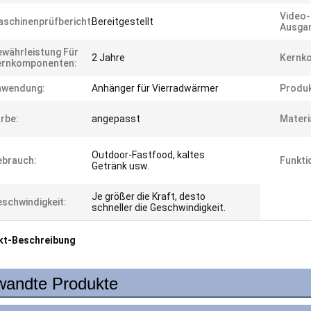
Video-
schinenprüfbericht:
Bereitgestellt
Ausgan
währleistung Für
2 Jahre
Kernk
ernkomponenten:
nwendung:
Anhänger für Vierradwärmer
Produk
rbe:
angepasst
Materi
Outdoor-Fastfood, kaltes
ebrauch:
Funkti
Getränk usw.
Je größer die Kraft, desto
schwindigkeit:
schneller die Geschwindigkeit.
kt-Beschreibung
wandte Produkte