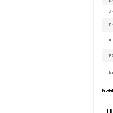
K
A
Pr
Kü
Ka
Be
Produ
H