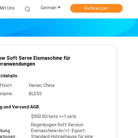
German
Mit Uns
Referenzen
ow Soft Serve Eismaschine für
eranwendungen
tdetails:
ftsort:
Henan, China
nname:
BLESS
g und Versand AGB:
$950.00/sets >=1 sets
Regenbogen-Soft-Service-
ckung
Eismaschine<br/>1. Export-
ationen:
Standard-Holzgehäuse für eine