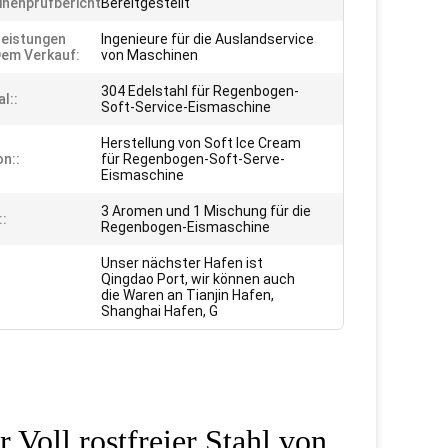
nenprüfbericht:
Bereitgestellt
leistungen
Ingenieure für die Auslandservice
em Verkauf:
von Maschinen
304 Edelstahl für Regenbogen-
l::
Soft-Service-Eismaschine
Herstellung von Soft Ice Cream
on::
für Regenbogen-Soft-Serve-
Eismaschine
3 Aromen und 1 Mischung für die
:
Regenbogen-Eismaschine
Unser nächster Hafen ist
Qingdao Port, wir können auch
die Waren an Tianjin Hafen,
Shanghai Hafen, G
Voll rostfreier Stahl von