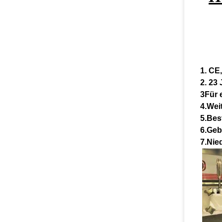
1. CE
2. 23
3Für 
4.Weit
5.Bes
6.Geb
7.Nie