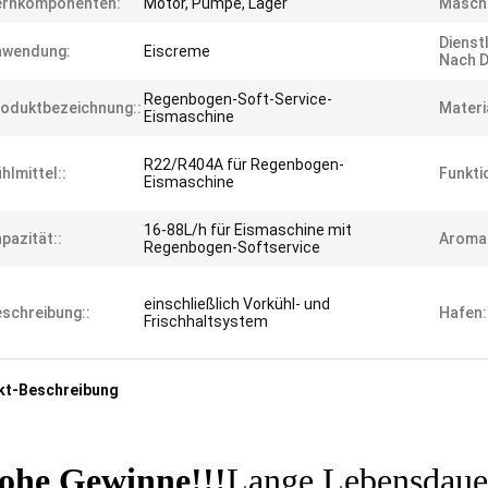
ernkomponenten:
Motor, Pumpe, Lager
Maschi
Dienst
nwendung:
Eiscreme
Nach D
Regenbogen-Soft-Service-
oduktbezeichnung::
Materia
Eismaschine
R22/R404A für Regenbogen-
hlmittel::
Funkti
Eismaschine
16-88L/h für Eismaschine mit
pazität::
Aroma:
Regenbogen-Softservice
einschließlich Vorkühl- und
schreibung::
Hafen:
Frischhaltsystem
kt-Beschreibung
ohe Gewinne!!!
Lange Lebensdauer 