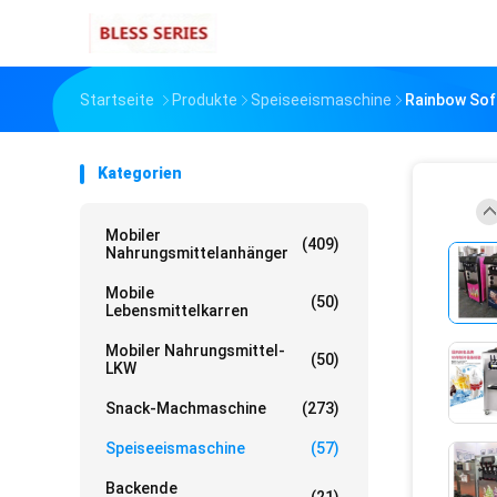
Startseite
Produkte
Speiseeismaschine
Rainbow Sof
Kategorien
Mobiler
(409)
Nahrungsmittelanhänger
Mobile
(50)
Lebensmittelkarren
Mobiler Nahrungsmittel-
(50)
LKW
Snack-Machmaschine
(273)
Speiseeismaschine
(57)
Backende