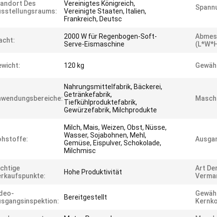
andort Des
Vereinigtes Königreich,
Spann
sstellungsraums:
Vereinigte Staaten, Italien,
Frankreich, Deutsc
2000 W für Regenbogen-Soft-
Abmes
acht:
Serve-Eismaschine
(L*W*H
wicht:
120 kg
Gewähr
Nahrungsmittelfabrik, Bäckerei,
Getränkefabrik,
nwendungsbereiche:
Maschi
Tiefkühlproduktefabrik,
Gewürzefabrik, Milchprodukte
Milch, Mais, Weizen, Obst, Nüsse,
Wasser, Sojabohnen, Mehl,
hstoffe:
Ausga
Gemüse, Eispulver, Schokolade,
Milchmisc
chtige
Art De
Hohe Produktivität
rkaufspunkte:
Vermar
deo-
Gewähr
Bereitgestellt
sgangsinspektion:
Kernk