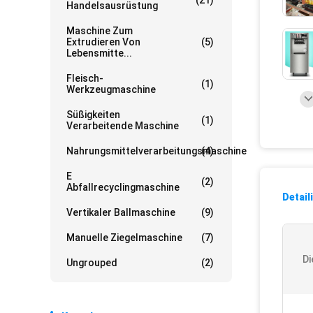
(21)
Handelsausrüstung
Maschine Zum
Extrudieren Von
(5)
Lebensmitte...
Fleisch-
(1)
Werkzeugmaschine
Süßigkeiten
(1)
Verarbeitende Maschine
Nahrungsmittelverarbeitungsmaschine
(4)
E
(2)
Abfallrecyclingmaschine
Detail
Vertikaler Ballmaschine
(9)
Manuelle Ziegelmaschine
(7)
Di
Ungrouped
(2)