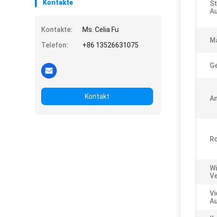
Kontakte
St
Au
Kontakte:
Ms. Celia Fu
M
Telefon:
+86 13526631075
Ge
Kontakt
A
Ro
Wi
Ve
Vi
Au