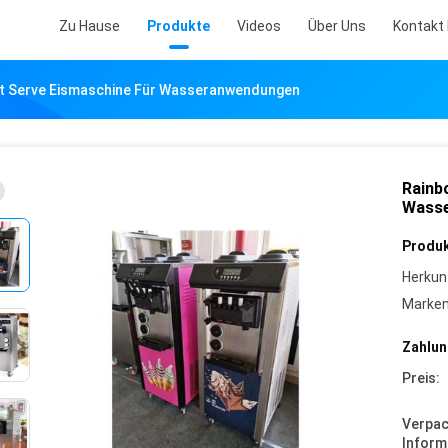
Zu Hause
Produkte
Videos
Über Uns
Kontakt 
t Serve Eismaschine Für Wasseranwendungen
Rainb
Wass
Produk
Herkun
Marke
Zahlun
Preis:
Verpa
Inform