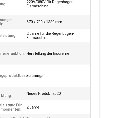
220V/380V für Regenbogen-
ung:
Eismaschine
sungen
670 x 780 x 1330 mm
):
2 Jahre für die Regenbogen-
leistung:
Eismaschine
neriefunktion:
Herstellung der Eiscreme
ngsproduktbezeichnung:
Eiscreme
r
Neues Produkt 2020
ktung:
leistung Für
2 Jahre
omponenten: