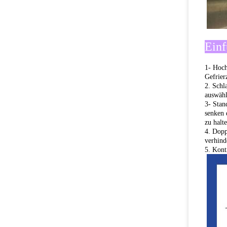
Einf
1- Hoch
Gefrier
2. Sch
auswähl
3- Stan
senken 
zu halt
4. Dopp
verhind
5. Kont