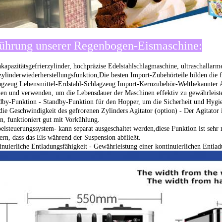
ührung unserer Regenbogen-Eismaschine:
kapazitätsgefrierzylinder, hochpräzise Edelstahlschlagmaschine, ultraschalla
zylinderwiederherstellungsfunktion,Die besten Import-Zubehörteile bilden die f
lagzeug Lebensmittel-Erdstahl-Schlagzeug Import-Kernzubehör-Weltbekannt
en und verwenden, um die Lebensdauer der Maschinen effektiv zu gewährleist
dby-Funktion - Standby-Funktion für den Hopper, um die Sicherheit und Hygi
die Geschwindigkeit des gefrorenen Zylinders Agitator (option) - Der Agitator
en, funktioniert gut mit Vorkühlung.
elsteuerungssystem- kann separat ausgeschaltet werden,diese Funktion ist seh
ern, dass das Eis während der Suspension abfließt.
inuierliche Entladungsfähigkeit - Gewährleistung einer kontinuierlichen Entla