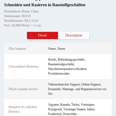
Schneiden und Rasieren in Baustoffgeschäften
Herkunftsort: Henan, China
Markenname: BLESS
Modellnummer: BLS-125A
Preis: $4,988.00/sets >=1 sets
Detail
Description
1Die Situation:
Neues, Neues
Hotels, Bekleidungsgeschäfte,
Baumaterialgeschäfte,
2Anwendbare Branchen:
Maschinenreparaturwerkstätten,
Produktionsstätte
Videotechnischer Support, Online-Support,
3Nach Garantie-Service:
Ersatzteile, Wartungs- und Reparaturservice vor
Ort
Ägypten, Kanada, Türkei, Vereinigtes
4Standort des örtlichen
Königreich, Vereinigte Staaten, Italien,
Dienstes:
Frankreich, Deutschlan