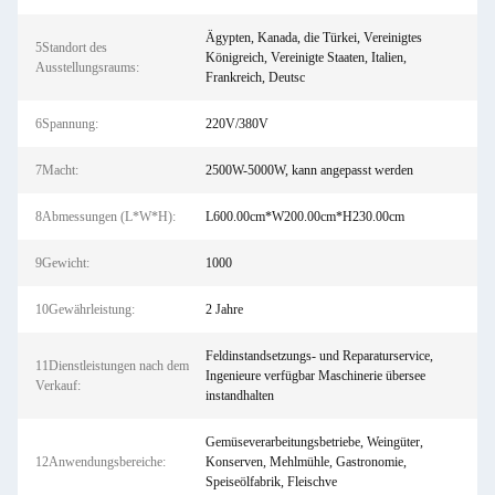
Ägypten, Kanada, die Türkei, Vereinigtes
5Standort des
Königreich, Vereinigte Staaten, Italien,
Ausstellungsraums:
Frankreich, Deutsc
6Spannung:
220V/380V
7Macht:
2500W-5000W, kann angepasst werden
8Abmessungen (L*W*H):
L600.00cm*W200.00cm*H230.00cm
9Gewicht:
1000
10Gewährleistung:
2 Jahre
Feldinstandsetzungs- und Reparaturservice,
11Dienstleistungen nach dem
Ingenieure verfügbar Maschinerie übersee
Verkauf:
instandhalten
Gemüseverarbeitungsbetriebe, Weingüter,
12Anwendungsbereiche:
Konserven, Mehlmühle, Gastronomie,
Speiseölfabrik, Fleischve