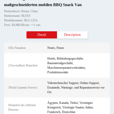
maßgeschneiderten mobilen BBQ Snack Van
Herkunftsort: Henan, China
Markenname: BLESS
Modellnummer: BLS-125A
Preis: $4,988.00/sets >=1 sets
Detail
Description
1Die Situation:
Neues, Neues
Hotels, Bekleidungsgeschäfte,
Baumaterialgeschäfte,
2Anwendbare Branchen:
Maschinenreparaturwerkstätten,
Produktionsstätte
Videotechnischer Support, Online-Support,
3Nach Garantie-Service:
Ersatzteile, Wartungs- und Reparaturservice vor
Ort
Ägypten, Kanada, Türkei, Vereinigtes
4Standort des örtlichen
Königreich, Vereinigte Staaten, Italien,
Dienstes:
Frankreich, Deutschlan