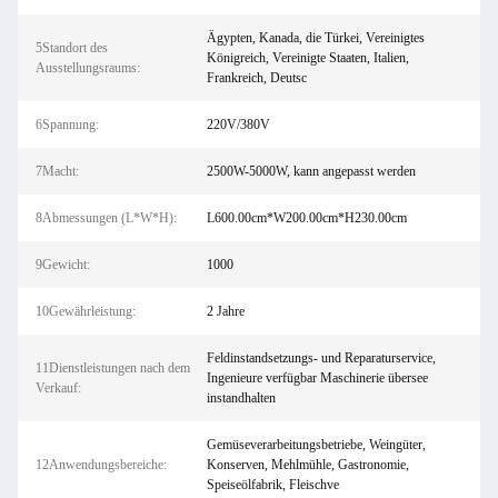
Ägypten, Kanada, die Türkei, Vereinigtes
5Standort des
Königreich, Vereinigte Staaten, Italien,
Ausstellungsraums:
Frankreich, Deutsc
6Spannung:
220V/380V
7Macht:
2500W-5000W, kann angepasst werden
8Abmessungen (L*W*H):
L600.00cm*W200.00cm*H230.00cm
9Gewicht:
1000
10Gewährleistung:
2 Jahre
Feldinstandsetzungs- und Reparaturservice,
11Dienstleistungen nach dem
Ingenieure verfügbar Maschinerie übersee
Verkauf:
instandhalten
Gemüseverarbeitungsbetriebe, Weingüter,
12Anwendungsbereiche:
Konserven, Mehlmühle, Gastronomie,
Speiseölfabrik, Fleischve