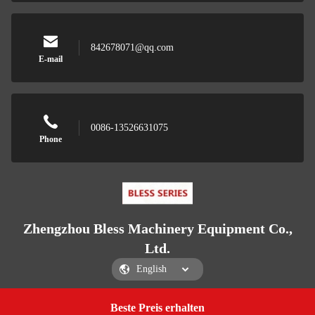
842678071@qq.com
E-mail
0086-13526631075
Phone
Zhengzhou Bless Machinery Equipment Co.,
Ltd.
Beste Preis erhalten
Get a Quote
Zhengzhou Bless Machinery Equipment Co., Ltd.