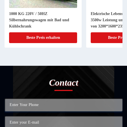
1000 KG 220V / 50HZ
Elektrische Lebensmi
Silbernahrungswagen mit Bad und
3500w Leistung und 
Kühlschrank
von 3200*1600*235
Beste Preis erhalten
Beste Preis
Contact