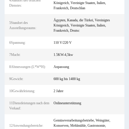
4Standort des örtlichen
Königreich, Vereinigte Staaten, Italien,
Dienstes:
Frankreich, Deutschlan
Ägypten, Kanada, die Türkei, Vereinigtes
5Standort des
Königreich, Vereinigte Staaten, Italien,
Ausstellungsraums:
Frankreich, Deutsc
6Spannung:
110 V/220 V
7Macht:
1.5KW-4,5kw
8Abmessungen (L*W*H):
Anpassung
9Gewicht:
600 kg bis 1400 kg
10Gewährleistung:
2 Jahre
11Dienstleistungen nach dem
Onlineunterstützung
Verkauf:
Gemüseverarbeitungsbetriebe, Weingüter,
12Anwendungsbereiche:
Konserven, Mehlmühle, Gastronomie,