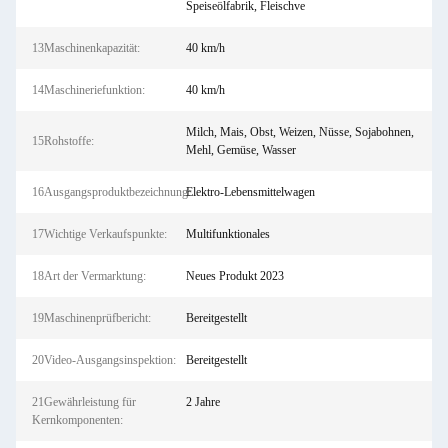
Speiseölfabrik, Fleischve
13Maschinenkapazität:
40 km/h
14Maschineriefunktion:
40 km/h
Milch, Mais, Obst, Weizen, Nüsse, Sojabohnen,
15Rohstoffe:
Mehl, Gemüse, Wasser
16Ausgangsproduktbezeichnung:
Elektro-Lebensmittelwagen
17Wichtige Verkaufspunkte:
Multifunktionales
18Art der Vermarktung:
Neues Produkt 2023
19Maschinenprüfbericht:
Bereitgestellt
20Video-Ausgangsinspektion:
Bereitgestellt
21Gewährleistung für
2 Jahre
Kernkomponenten: