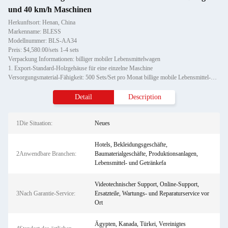
und 40 km/h Maschinen
Herkunftsort: Henan, China
Markenname: BLESS
Modellnummer: BLS-AA34
Preis: $4,580.00/sets 1-4 sets
Verpackung Informationen: billiger mobiler Lebensmittelwagen
1. Export-Standard-Holzgehäuse für eine einzelne Maschine
Versorgungsmaterial-Fähigkeit: 500 Sets/Set pro Monat billige mobile Lebensmittel-Tricks
Detail
Description
1Die Situation:
Neues
Hotels, Bekleidungsgeschäfte,
2Anwendbare Branchen:
Baumaterialgeschäfte, Produktionsanlagen,
Lebensmittel- und Getränkefa
Videotechnischer Support, Online-Support,
3Nach Garantie-Service:
Ersatzteile, Wartungs- und Reparaturservice vor
Ort
Ägypten, Kanada, Türkei, Vereinigtes