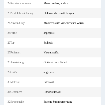
22Kernkomponenten:
Motor, andere, andere
23Produktbezeichnung:
Elektro-Lebensmittelwagen
24Anwendung:
Mobilverkäufe verschiedener Waren
25Farbe:
angepasst
26Typ:
4wheels
27Reifenart:
Vakuumreifen
28Ausstattung:
Optional nach Bedarf
29Größe:
angepasst
30Material:
Edelstahl
31Gebrauch:
Handelsumsatz
32Stromquelle:
Externe Stromversorgung