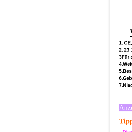
1. CE
2. 23
3Für 
4.Weit
5.Bes
6.Geb
7.Nie