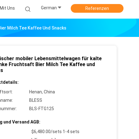
German
Mit Uns
Referenzen
Bier Milch Tee Kaffee Und Snacks
rischer mobiler Lebensmittelwagen für kalte
nke Fruchtsaft Bier Milch Tee Kaffee und
ks
tdetails:
ftsort:
Henan, China
nname:
BLESS
lnummer:
BLS-FTG125
g und Versand AGB:
$6,480.00/sets 1-4 sets