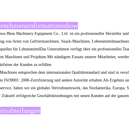
Außenweicher
le Konfiguration
Klimaanlage
Sonnenschirm
weicher
Lautsprech
Lichtstreifen
icher Schneider
Schilder
Hintergrundlichter
Vorderbilder
ndungsbildschirm für Lebensmittelfahrzeug
re Eigenschaften und Spezialitäten
 Mode und kreatives Design
rodukt, das wir entwerfen, soll mit dem Trend der Times Schritt halten, und 
ichtigung von Nutzen und Wirtschaftlichkeit.
e Sorten und reiche Ausrüstung
tzen uns auf viele Jahre ausgereifter Technologien,gründlich gründen den Anwe
e alle Arten von Snack-Wagen, Kaffeegetränken, Kleidungsausstellungswage
ten von Nutzfahrzeugen, ausgestattet mit allen Arten von Antrieben und den e
Verarbeitung, zuverlässige Qualität
rendes Unternehmen in der Herstellung von mittleren und hochwertigen mobilen
 and have strict requirements for every construction detail to ensure that the pr
ieve or even exceed the expected effect.Unsere Produkte haben die Mehrheit de