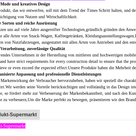
ige der internen Ausstattung
s:
er multifunktionale Elektro-Lebensmittel-Truck kann verwendet werden
ger, usw. Und auch alle Arten von Straßenfutter zu machen. Sagen Sie u
eten Küchengeräte, die Sie benötigen..
ige des Innenbehälters eines Lebensmittella
igurationsblatt für mobile Lebensmittelfahrz
Betriebsplattform
dkonfiguration
Innenräume
Bleibatterien
Wasserbehä
aus Edelstahl