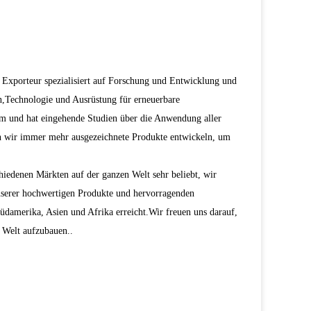
verschiedene
erbox
Sankgeräte
e
den Raum voll ausnutzen, auf der Grundlage von genügend
ndungsbereich mobiler Geschäfte, zurzeit decken unsere
n,Kaufwagen für Kosmetika,Frisurwagen, Kuchenwagen usw.
ntsprechenden mechanischen Werkzeugen.
 Geschäften, we always pay attention to the control of
oducts are strictly in accordance with the design requirements
r Verbraucher weltweit anerkannt und gelobt.