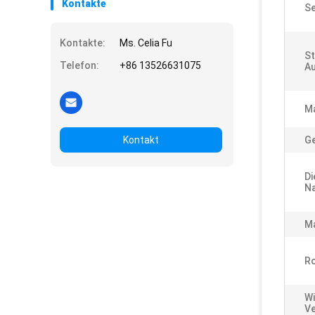
Kontakte
Se
Kontakte:
Ms. Celia Fu
St
Telefon:
+86 13526631075
Au
M
Kontakt
Ge
Di
Na
Ma
Ro
Wi
Ve