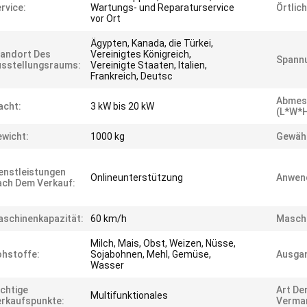
rvice:
Wartungs- und Reparaturservice
Örtlic
vor Ort
Ägypten, Kanada, die Türkei,
andort Des
Vereinigtes Königreich,
Spann
sstellungsraums:
Vereinigte Staaten, Italien,
Frankreich, Deutsc
Abmes
acht:
3 kW bis 20 kW
(L*W*H
wicht:
1000 kg
Gewähr
enstleistungen
Onlineunterstützung
Anwen
ch Dem Verkauf:
schinenkapazität:
60 km/h
Maschi
Milch, Mais, Obst, Weizen, Nüsse,
hstoffe:
Sojabohnen, Mehl, Gemüse,
Ausga
Wasser
chtige
Art De
Multifunktionales
rkaufspunkte:
Vermar