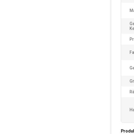
Ma
Ge
K
Pr
Fa
G
G
Rä
Ha
Produ