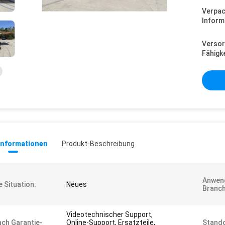
Verpa
Inform
Versor
Fähigke
informationen
Produkt-Beschreibung
Anwen
e Situation:
Neues
Branch
Videotechnischer Support,
ch Garantie-
Online-Support, Ersatzteile,
Stando