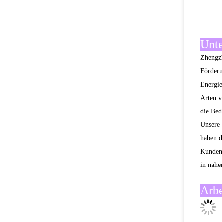
Optiona
Persönl
Anwe
Unse
1.Neue
Jedes P
Berücks
2.reich
Wir stü
Produkt
alle Ar
3.Gute 
Als füh
details
and ach