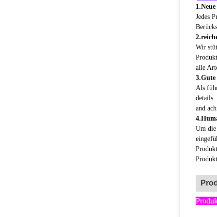
Anze
Tipp
Dies
Hambur
geeign
Anze
Konf
Standar