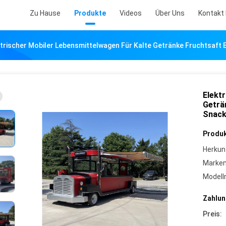
Zu Hause
Produkte
Videos
Über Uns
Kontakt 
ktrischer Mobiler Lebensmittelwagen Für Kalte Getränke Fruchtsaft 
Elekt
Geträ
Snac
Produk
Herkun
Marke
Model
Zahlun
Preis: