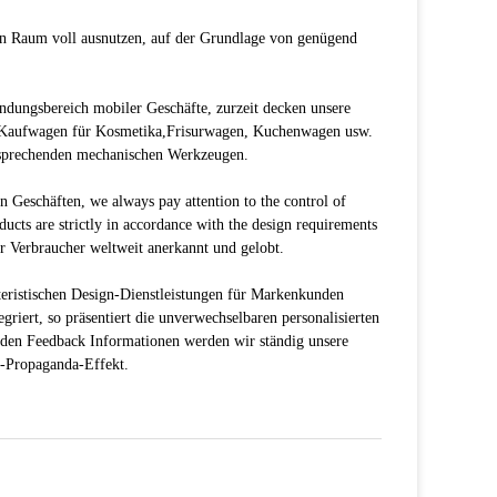
, um Eis zu machen, Kaffee zu verkaufen, Pizza,
ns einfach, was Sie tun wollen,Wir installieren die
stwagens
euge
lter
Fans
Abstandshütte