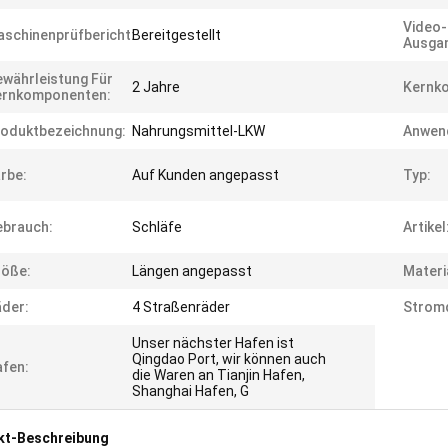
Video-
schinenprüfbericht:
Bereitgestellt
Ausgan
währleistung Für
2 Jahre
Kernk
ernkomponenten:
oduktbezeichnung:
Nahrungsmittel-LKW
Anwen
rbe:
Auf Kunden angepasst
Typ:
ebrauch:
Schläfe
Artikel
röße:
Längen angepasst
Materi
der:
4 Straßenräder
Stromq
Unser nächster Hafen ist
Qingdao Port, wir können auch
fen:
die Waren an Tianjin Hafen,
Shanghai Hafen, G
kt-Beschreibung