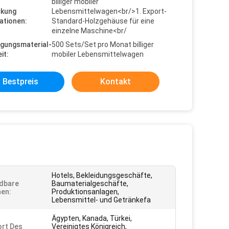
billiger mobiler
ckung
Lebensmittelwagen<br/>1. Export-
ationen:
Standard-Holzgehäuse für eine
einzelne Maschine<br/
gungsmaterial-
500 Sets/Set pro Monat billiger
it:
mobiler Lebensmittelwagen
Bestpreis
Kontakt
Hotels, Bekleidungsgeschäfte,
dbare
Baumaterialgeschäfte,
en:
Produktionsanlagen,
Lebensmittel- und Getränkefa
Ägypten, Kanada, Türkei,
rt Des
Vereinigtes Königreich,