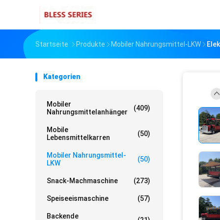
Startseite
Produkte
Mobiler Nahrungsmittel-LKW
Ele
Kategorien
Mobiler
(409)
Nahrungsmittelanhänger
Mobile
(50)
Lebensmittelkarren
Mobiler Nahrungsmittel-
(50)
LKW
Snack-Machmaschine
(273)
Speiseeismaschine
(57)
Backende