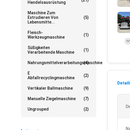
(21)
Handelsausrüstung
Maschine Zum
Extrudieren Von
(5)
Lebensmitte...
Fleisch-
(1)
Werkzeugmaschine
Süßigkeiten
(1)
Verarbeitende Maschine
Nahrungsmittelverarbeitungsmaschine
(4)
E
(2)
Abfallrecyclingmaschine
Detail
Vertikaler Ballmaschine
(9)
Manuelle Ziegelmaschine
(7)
Di
Ungrouped
(2)
Na