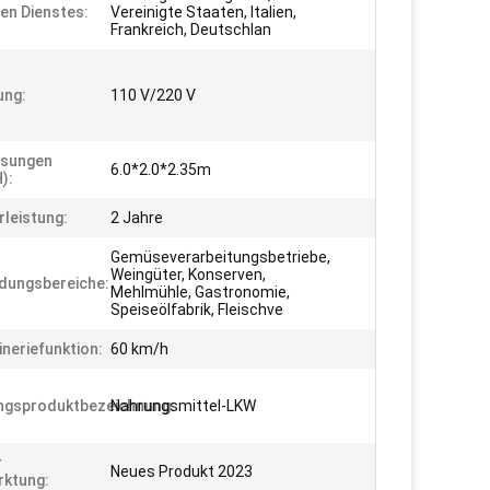
hen Dienstes:
Vereinigte Staaten, Italien,
Frankreich, Deutschlan
ung:
110 V/220 V
sungen
6.0*2.0*2.35m
):
leistung:
2 Jahre
Gemüseverarbeitungsbetriebe,
Weingüter, Konserven,
dungsbereiche:
Mehlmühle, Gastronomie,
Speiseölfabrik, Fleischve
neriefunktion:
60 km/h
ngsproduktbezeichnung:
Nahrungsmittel-LKW
r
Neues Produkt 2023
ktung: