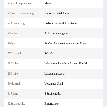
22Kernkomponenten:
Motor
23Produktbezeichnung:
Nahrungsmittel-LKW
24Anwendung:
Freizeit-Fastfood-Ausrüstung
25Farbe:
Auf Kunden angepasst
26Typ:
Straßen-Lebensmittelwagen im Freien
27Gebrauch:
Schläfe
28Artikel:
Lebensmittelmaschine für den Handel
29Größe:
Längen angepasst
30Material:
Verzinktes Stahl
31Räder:
4 Straßenräder
32Stromquelle:
Batteriepaket