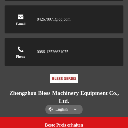
842678071@qq.com
E-mail
0086-13526631075
Phone
Zhengzhou Bless Machinery Equipment Co.,
Ltd.
Beste Preis erhalten
Get a Quote
Zhengzhou Bless Machinery Equipment Co., Ltd.