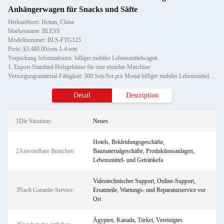
Anhängerwagen für Snacks und Säfte
Herkunftsort: Henan, China
Markenname: BLESS
Modellnummer: BLS-FTG125
Preis: $3,480.00/sets 1-4 sets
Verpackung Informationen: billiger mobiler Lebensmittelwagen
1. Export-Standard-Holzgehäuse für eine einzelne Maschine
Versorgungsmaterial-Fähigkeit: 500 Sets/Set pro Monat billiger mobiler Lebensmittelwagen
Detail
Description
1Die Situation:
Neues
Hotels, Bekleidungsgeschäfte,
2Anwendbare Branchen:
Baumaterialgeschäfte, Produktionsanlagen,
Lebensmittel- und Getränkefa
Videotechnischer Support, Online-Support,
3Nach Garantie-Service:
Ersatzteile, Wartungs- und Reparaturservice vor
Ort
Ägypten, Kanada, Türkei, Vereinigtes