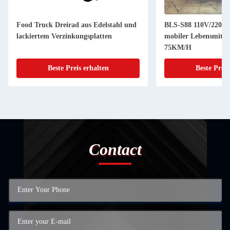
Food Truck Dreirad aus Edelstahl und
BLS-S88 110V/220V E
lackiertem Verzinkungsplatten
mobiler Lebensmitt
75KM/H
Beste Preis erhalten
Beste Preis
Contact