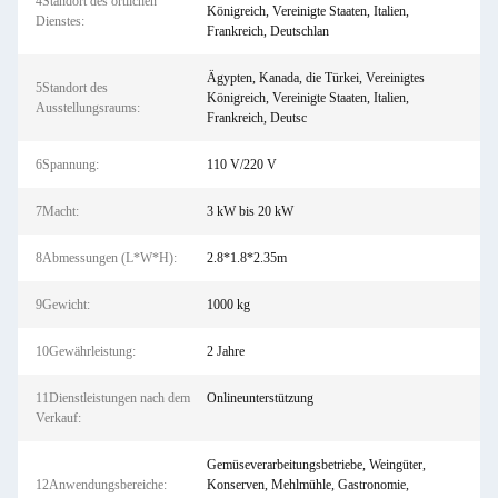
4Standort des örtlichen
Königreich, Vereinigte Staaten, Italien,
Dienstes:
Frankreich, Deutschlan
Ägypten, Kanada, die Türkei, Vereinigtes
5Standort des
Königreich, Vereinigte Staaten, Italien,
Ausstellungsraums:
Frankreich, Deutsc
6Spannung:
110 V/220 V
7Macht:
3 kW bis 20 kW
8Abmessungen (L*W*H):
2.8*1.8*2.35m
9Gewicht:
1000 kg
10Gewährleistung:
2 Jahre
11Dienstleistungen nach dem
Onlineunterstützung
Verkauf:
Gemüseverarbeitungsbetriebe, Weingüter,
12Anwendungsbereiche:
Konserven, Mehlmühle, Gastronomie,