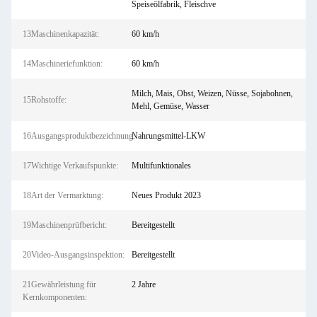
Speiseölfabrik, Fleischve
13Maschinenkapazität:
60 km/h
14Maschineriefunktion:
60 km/h
Milch, Mais, Obst, Weizen, Nüsse, Sojabohnen,
15Rohstoffe:
Mehl, Gemüse, Wasser
16Ausgangsproduktbezeichnung:
Nahrungsmittel-LKW
17Wichtige Verkaufspunkte:
Multifunktionales
18Art der Vermarktung:
Neues Produkt 2023
19Maschinenprüfbericht:
Bereitgestellt
20Video-Ausgangsinspektion:
Bereitgestellt
21Gewährleistung für
2 Jahre
Kernkomponenten: